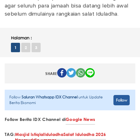
agar seluruh para jamaah bisa datang lebih awal
sebelum dimulainya rangkaian salat Iduladha.
Halaman :
1
2
3
SHARE
Follow
Saluran Whatsapp IDX Channel
untuk Update
Follow
Berita Ekonomi
Follow Berita IDX Channel di
Google News
TAG:
Masjid Istiqlal
Iduladha
Salat Iduladha 2026
Nasaruddin ummar