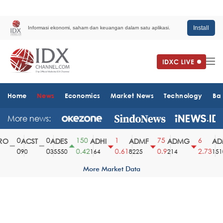
Install
Informasi ekonomi, saham dan keuangan dalam satu aplikasi.
Home
News
Economics
Market News
Technology
Ba
More news:
0
0
150
1
75
6
O
ACST
ADES
ADHI
ADMF
ADMG
ADM
0
0
0.42
0.61
0.9
2.73
90
35550
164
8225
214
1510
More Market Data