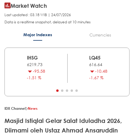
Market Watch
Last updated : 03.18 WIB | 24/07/2026
Data is a realtime snapshot, delayed at 10 minutes
Major Indexes
Currencies
IHSG
LQ45
6219.73
616.64
-95.58
-10.48
-1.51 %
-1.67 %
IDX Channel
News
Masjid Istiqlal Gelar Salat Iduladha 2026,
Diimami oleh Ustaz Ahmad Ansaruddin