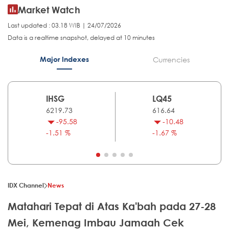
Market Watch
Last updated : 03.18 WIB | 24/07/2026
Data is a realtime snapshot, delayed at 10 minutes
Major Indexes
Currencies
IHSG
LQ45
6219.73
616.64
-95.58
-10.48
-1.51 %
-1.67 %
IDX Channel
News
Matahari Tepat di Atas Ka'bah pada 27-28
Mei, Kemenag Imbau Jamaah Cek