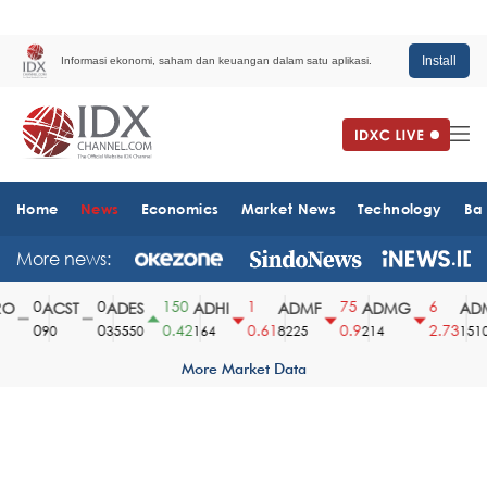
Install
Informasi ekonomi, saham dan keuangan dalam satu aplikasi.
Home
News
Economics
Market News
Technology
Ba
More news:
0
0
150
1
75
6
ACST
ADES
ADHI
ADMF
ADMG
ADM
0
0
0.42
0.61
0.9
2.73
90
35550
164
8225
214
1510
More Market Data