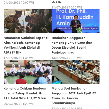
LGBTQ
01/08/2026 10:00 WIB
21/07/2026 10:30 WIB
Fenomena Matahari Tepat di
Tambahan Anggaran
Atas Ka'bah, Kemenag
Kemenag untuk Guru dan
Verifikasi Arah Kiblat di
Dosen Disetujui, Begini
725.669 Titik
Penjelasannya
17/07/2026 11:45 WIB
14/07/2026 15:10 WIB
Kemenag Cairkan Bantuan
Menag Usul Tambahan
Intensif Tahap II untuk Guru
Anggaran 2027 Jadi Rp41,89
PAI, Total Nilai Rp2,32 Miliar
Triliun, Ini Rincian
Peruntukannya
20/06/2026 11:20 WIB
17/06/2026 15:37 WIB