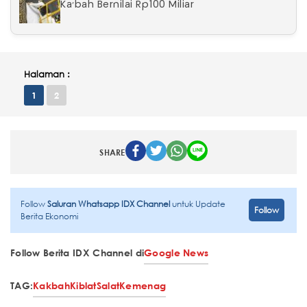
Ka'bah Bernilai Rp100 Miliar
Halaman :
1
2
SHARE
Follow
Saluran Whatsapp IDX Channel
untuk Update
Follow
Berita Ekonomi
Follow Berita IDX Channel di
Google News
TAG:
Kakbah
Kiblat
Salat
Kemenag