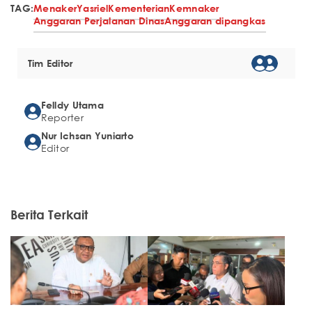
TAG:
Menaker
Yasriel
Kementerian
Kemnaker
Anggaran Perjalanan Dinas
Anggaran dipangkas
Tim Editor
Felldy Utama
Reporter
Nur Ichsan Yuniarto
Editor
Berita Terkait