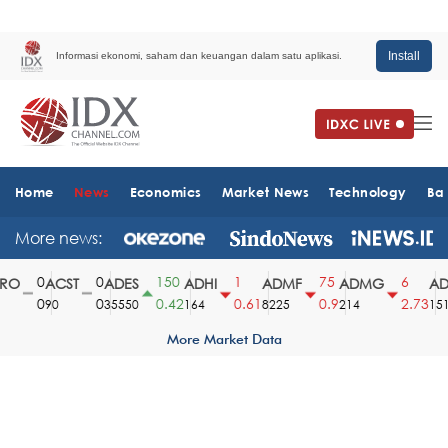
Install
Informasi ekonomi, saham dan keuangan dalam satu aplikasi.
Home
News
Economics
Market News
Technology
Ba
More news:
0
0
150
1
75
6
O
ACST
ADES
ADHI
ADMF
ADMG
ADM
0
0
0.42
0.61
0.9
2.73
90
35550
164
8225
214
1510
More Market Data