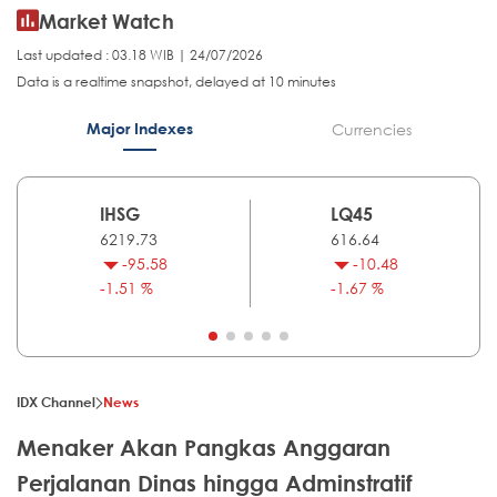
Market Watch
Last updated : 03.18 WIB | 24/07/2026
Data is a realtime snapshot, delayed at 10 minutes
Major Indexes
Currencies
IHSG
LQ45
6219.73
616.64
-95.58
-10.48
-1.51 %
-1.67 %
IDX Channel
News
Menaker Akan Pangkas Anggaran
Perjalanan Dinas hingga Adminstratif