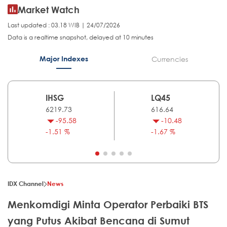
Market Watch
Last updated : 03.18 WIB | 24/07/2026
Data is a realtime snapshot, delayed at 10 minutes
Major Indexes
Currencies
IHSG
LQ45
6219.73
616.64
-95.58
-10.48
-1.51 %
-1.67 %
IDX Channel
News
Menkomdigi Minta Operator Perbaiki BTS
yang Putus Akibat Bencana di Sumut