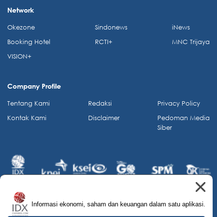
Network
Okezone
Sindonews
iNews
Booking Hotel
RCTI+
MNC Trijaya
VISION+
Company Profile
Tentang Kami
Redaksi
Privacy Policy
Kontak Kami
Disclaimer
Pedoman Media
Siber
Informasi ekonomi, saham dan keuangan dalam satu aplikasi.
© 2026 IDX Channel. All Rights Reserved.