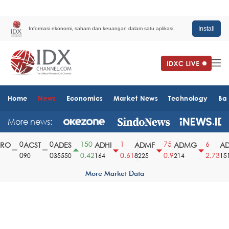
Install
Informasi ekonomi, saham dan keuangan dalam satu aplikasi.
Home
News
Economics
Market News
Technology
Ba
More news:
0
0
150
1
75
6
O
ACST
ADES
ADHI
ADMF
ADMG
AD
0
0
0.42
0.61
0.9
2.73
90
35550
164
8225
214
1510
More Market Data