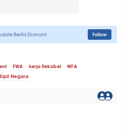
pdate Berita Ekonomi
Follow
ent
FWA
kerja fleksibel
WFA
Sipil Negara