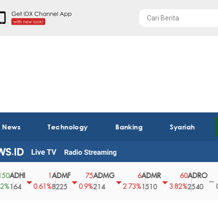
t News
Technology
Banking
Syariah
HI
ADMF
ADMG
ADMR
ADRO
AE
1
75
6
60
0
0.61%
0.9%
2.73%
3.82%
0%
4
8225
214
1510
2540
43