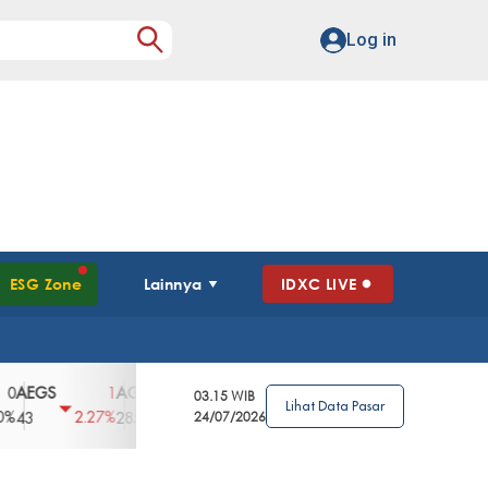
Log in
ESG Zone
Lainnya
IDXC LIVE
GS
AGII
AGRO
AGRS
AHAP
AIM
1
100
4
0
2
03.15 WIB
Lihat Data Pasar
2.27%
3.39%
2.63%
0%
2.04%
2850
148
24/07/2026
62
96
360