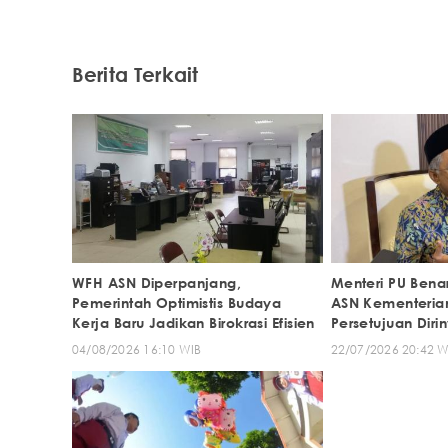
Berita Terkait
WFH ASN Diperpanjang,
Menteri PU Benar
Pemerintah Optimistis Budaya
ASN Kementeria
Kerja Baru Jadikan Birokrasi Efisien
Persetujuan Diri
04/08/2026 16:10 WIB
22/07/2026 20:42 W