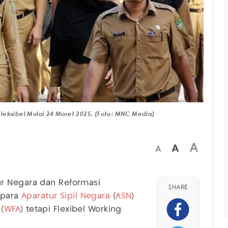
leksibel Mulai 24 Maret 2025. (Foto: MNC Media)
A
A
A
r Negara dan Reformasi
SHARE
 para
Aparatur Sipil Negara
(
ASN
)
(
WFA
) tetapi Flexibel Working