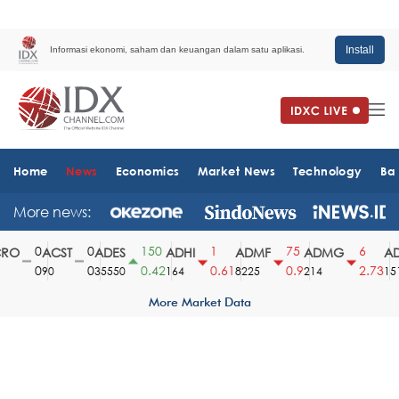
Install
Informasi ekonomi, saham dan keuangan dalam satu aplikasi.
Home
News
Economics
Market News
Technology
Ba
More news:
0
0
150
1
75
6
O
ACST
ADES
ADHI
ADMF
ADMG
AD
0
0
0.42
0.61
0.9
2.73
90
35550
164
8225
214
1510
More Market Data