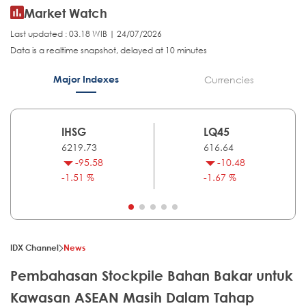
Market Watch
Last updated : 03.18 WIB | 24/07/2026
Data is a realtime snapshot, delayed at 10 minutes
Major Indexes
Currencies
IHSG
LQ45
6219.73
616.64
-95.58
-10.48
-1.51 %
-1.67 %
IDX Channel
News
Pembahasan Stockpile Bahan Bakar untuk
Kawasan ASEAN Masih Dalam Tahap