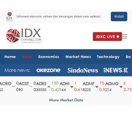
Install
Informasi ekonomi, saham dan keuangan dalam satu aplikasi.
Home
News
Economics
Market News
Technology
Ba
More news:
0
0
150
1
75
6
CRO
ACST
ADES
ADHI
ADMF
ADMG
A
0
0
0.42
0.61
0.9
2.73
90
35550
164
8225
214
1
More Market Data