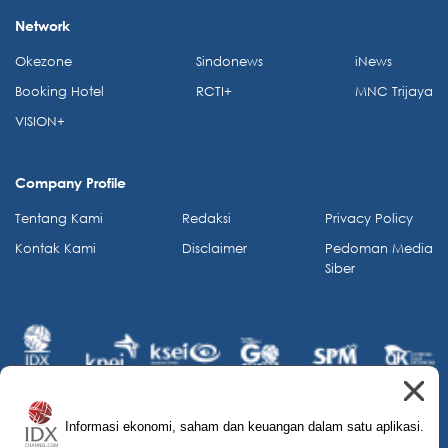
Network
Okezone
Sindonews
iNews
Booking Hotel
RCTI+
MNC Trijaya
VISION+
Company Profile
Tentang Kami
Redaksi
Privacy Policy
Kontak Kami
Disclaimer
Pedoman Media
Siber
Informasi ekonomi, saham dan keuangan dalam satu aplikasi.
© 2026 IDX Channel. All Rights Reserved.