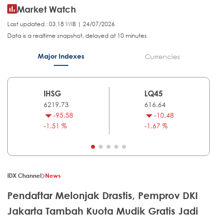
Market Watch
Last updated : 03.18 WIB | 24/07/2026
Data is a realtime snapshot, delayed at 10 minutes
Major Indexes
Currencies
IHSG
LQ45
6219.73
616.64
-95.58
-10.48
-1.51 %
-1.67 %
IDX Channel
News
Pendaftar Melonjak Drastis, Pemprov DKI
Jakarta Tambah Kuota Mudik Gratis Jadi