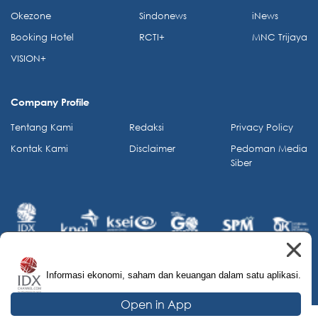
Okezone
Sindonews
iNews
Booking Hotel
RCTI+
MNC Trijaya
VISION+
Company Profile
Tentang Kami
Redaksi
Privacy Policy
Kontak Kami
Disclaimer
Pedoman Media
Siber
Informasi ekonomi, saham dan keuangan dalam satu aplikasi.
© 2026 IDX Channel. All Rights Reserved.
Open in App