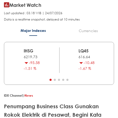
Market Watch
Last updated : 03.18 WIB | 24/07/2026
Data is a realtime snapshot, delayed at 10 minutes
Major Indexes
Currencies
IHSG
LQ45
6219.73
616.64
-95.58
-10.48
-1.51 %
-1.67 %
IDX Channel
News
Penumpang Business Class Gunakan
Rokok Elektrik di Pesawat, Begini Kata