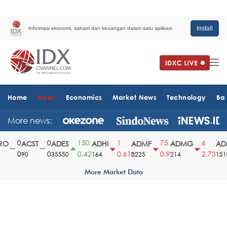
Install
Informasi ekonomi, saham dan keuangan dalam satu aplikasi.
Home
News
Economics
Market News
Technology
Ba
More news:
0
0
150
1
75
6
O
ACST
ADES
ADHI
ADMF
ADMG
ADM
0
0
0.42
0.61
0.9
2.73
90
35550
164
8225
214
1510
More Market Data