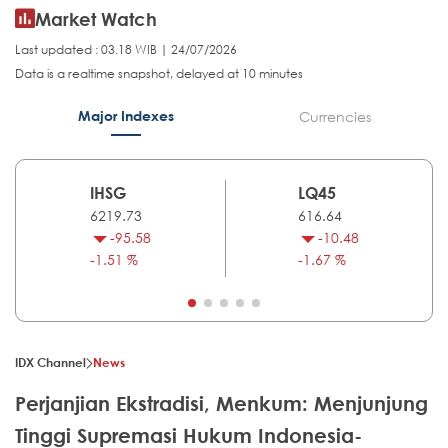
Market Watch
Last updated : 03.18 WIB | 24/07/2026
Data is a realtime snapshot, delayed at 10 minutes
Major Indexes
Currencies
IHSG
LQ45
6219.73
616.64
-95.58
-10.48
-1.51 %
-1.67 %
IDX Channel
News
Perjanjian Ekstradisi, Menkum: Menjunjung
Tinggi Supremasi Hukum Indonesia-