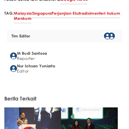
TAG:
Malaysia
Singapura
Perjanjian Ekstradisi
menteri hukum
Menkum
Tim Editor
M Budi Santosa
Reporter
Nur Ichsan Yuniarto
Editor
Berita Terkait