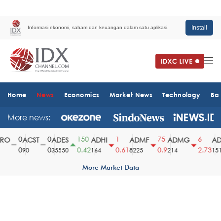
Install
Informasi ekonomi, saham dan keuangan dalam satu aplikasi.
Home
News
Economics
Market News
Technology
Ba
More news:
0
0
150
1
75
6
O
ACST
ADES
ADHI
ADMF
ADMG
ADM
0
0
0.42
0.61
0.9
2.73
90
35550
164
8225
214
1510
More Market Data