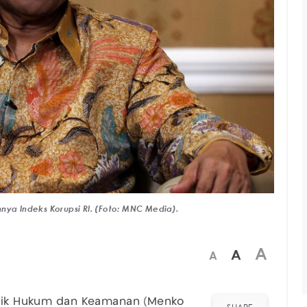
nya Indeks Korupsi RI. (Foto: MNC Media).
A
A
A
litik Hukum dan Keamanan (Menko