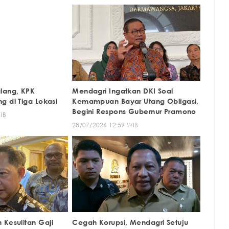
lang, KPK
Mendagri Ingatkan DKI Soal
g di Tiga Lokasi
Kemampuan Bayar Utang Obligasi,
Begini Respons Gubernur Pramono
IB
28/07/2026 12:59 WIB
 Kesulitan Gaji
Cegah Korupsi, Mendagri Setuju