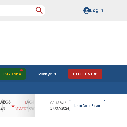
Log in
ESG Zone
Lainnya
IDXC LIVE
AGII
AGRO
AGRS
AHAP
AIMS
1
100
4
0
2
03.15 WIB
Lihat Data Pasar
2.27%
3.39%
2.63%
0%
2.04%
2850
148
24/07/2026
62
96
360