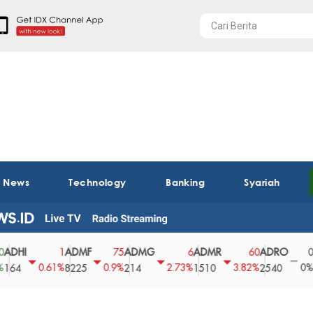
t News
Technology
Banking
Syariah
ADMF
ADMG
ADMR
ADRO
AEGS
1
75
6
60
0
0.61%
0.9%
2.73%
3.82%
0%
8225
214
1510
2540
43