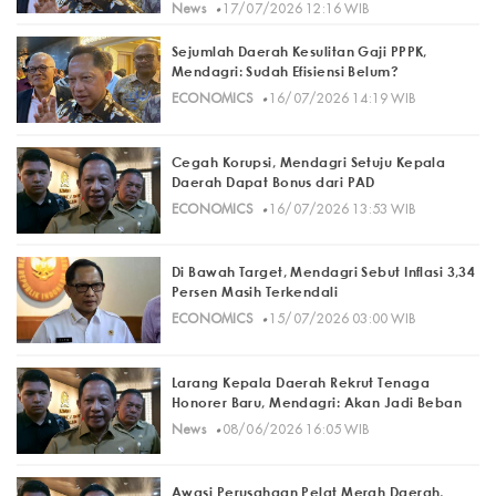
·
News
17/07/2026 12:16 WIB
Sejumlah Daerah Kesulitan Gaji PPPK,
Mendagri: Sudah Efisiensi Belum?
·
ECONOMICS
16/07/2026 14:19 WIB
Cegah Korupsi, Mendagri Setuju Kepala
Daerah Dapat Bonus dari PAD
·
ECONOMICS
16/07/2026 13:53 WIB
Di Bawah Target, Mendagri Sebut Inflasi 3,34
Persen Masih Terkendali
·
ECONOMICS
15/07/2026 03:00 WIB
Larang Kepala Daerah Rekrut Tenaga
Honorer Baru, Mendagri: Akan Jadi Beban
·
News
08/06/2026 16:05 WIB
Awasi Perusahaan Pelat Merah Daerah,