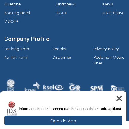
Okezone
Sindonews
iNews
Booking Hotel
RCTI+
MNC Trijaya
VISION+
Company Profile
Tentang Kami
Redaksi
Privacy Policy
Kontak Kami
Disclaimer
Pedoman Media
Siber
Informasi ekonomi, saham dan keuangan dalam satu aplikasi.
© 2026 IDX Channel. All Rights Reserved.
Open in App