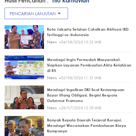
Hasil Pencarian :
"Tito Karnavian"
arrow_drop_down
PENCARIAN LANJUTAN
Kota Jakarta Selatan Catatkan Aktivasi IKD
Tertinggi se-Indonesia
·
News
04/08/2026 10:32 WIB
Mendagri Ingin Permudah Masyarakat,
Siapkan Layanan Pembuatan Akta Kelahiran
di RS
·
News
03/08/2026 11:51 WIB
Mendagri Ingatkan DKI Soal Kemampuan
Bayar Utang Obligasi, Begini Respons
Gubernur Pramono
·
News
28/07/2026 12:59 WIB
Banyak Kepala Daerah Terjerat Korupsi,
Mendagri Wacanakan Pembatasan Biaya
Kampanye