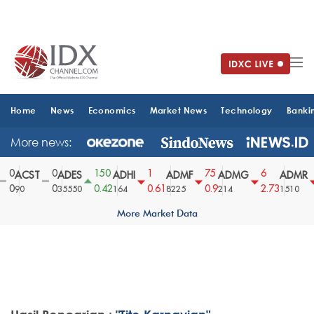
Home
News
Economics
Market News
Technology
Banki
More news:
0
0
150
1
75
6
ACST
ADES
ADHI
ADMF
ADMG
ADMR
0
0
0.42
0.61
0.9
2.73
90
35550
164
8225
214
1510
More Market Data