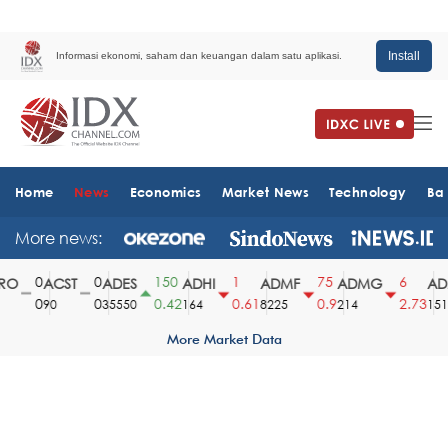
Install
Informasi ekonomi, saham dan keuangan dalam satu aplikasi.
Home
News
Economics
Market News
Technology
Ba
More news:
0
0
150
1
75
6
O
ACST
ADES
ADHI
ADMF
ADMG
AD
0
0
0.42
0.61
0.9
2.73
90
35550
164
8225
214
1510
More Market Data