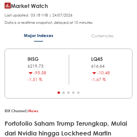
Market Watch
Last updated : 03.18 WIB | 24/07/2026
Data is a realtime snapshot, delayed at 10 minutes
Major Indexes
Currencies
IHSG
LQ45
6219.73
616.64
-95.58
-10.48
-1.51 %
-1.67 %
IDX Channel
News
Portofolio Saham Trump Terungkap, Mulai
dari Nvidia hingga Lockheed Martin