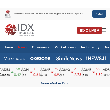
Install
Informasi ekonomi, saham dan keuangan dalam satu aplikasi.
Home
News
Economics
Market News
Technology
Ba
More news:
150
1
75
6
60
ADES
ADHI
ADMF
ADMG
ADMR
ADRO
0.42
0.61
0.9
2.73
3.82
5550
164
8225
214
1510
2540
More Market Data