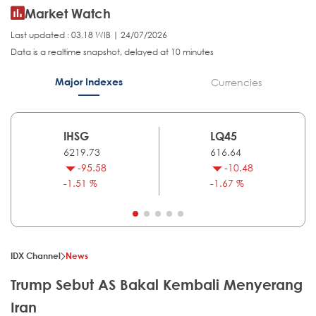
Market Watch
Last updated : 03.18 WIB | 24/07/2026
Data is a realtime snapshot, delayed at 10 minutes
Major Indexes
Currencies
IHSG
LQ45
6219.73
616.64
-95.58
-10.48
-1.51 %
-1.67 %
IDX Channel
News
Trump Sebut AS Bakal Kembali Menyerang
Iran