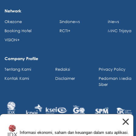
Network
Okezone
Sindonews
iNews
Booking Hotel
RCTI+
MNC Trijaya
VISION+
Company Profile
Tentang Kami
Redaksi
Privacy Policy
Kontak Kami
Disclaimer
Pedoman Media
Siber
Informasi ekonomi, saham dan keuangan dalam satu aplikasi.
© 2026 IDX Channel. All Rights Reserved.