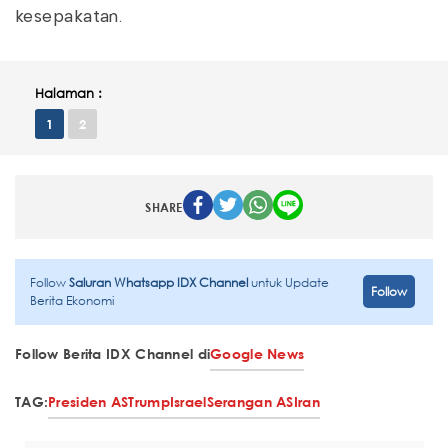
kesepakatan.
Halaman :
1
2
SHARE
Follow
Saluran Whatsapp IDX Channel
untuk Update
Follow
Berita Ekonomi
Follow Berita IDX Channel di
Google News
TAG:
Presiden AS
Trump
Israel
Serangan AS
Iran