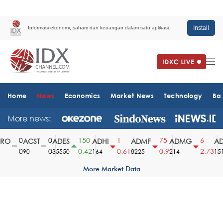
Install
Informasi ekonomi, saham dan keuangan dalam satu aplikasi.
Home
News
Economics
Market News
Technology
Ba
More news:
0
0
150
1
75
6
O
ACST
ADES
ADHI
ADMF
ADMG
AD
0
0
0.42
0.61
0.9
2.73
90
35550
164
8225
214
1510
More Market Data