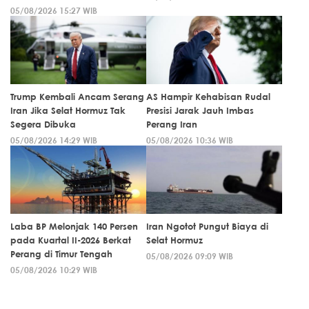
05/08/2026 15:27 WIB
Trump Kembali Ancam Serang
AS Hampir Kehabisan Rudal
Iran Jika Selat Hormuz Tak
Presisi Jarak Jauh Imbas
Segera Dibuka
Perang Iran
05/08/2026 14:29 WIB
05/08/2026 10:36 WIB
Laba BP Melonjak 140 Persen
Iran Ngotot Pungut Biaya di
pada Kuartal II-2026 Berkat
Selat Hormuz
Perang di Timur Tengah
05/08/2026 09:09 WIB
05/08/2026 10:29 WIB