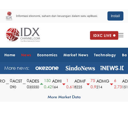
Install
Informasi ekonomi, saham dan keuangan dalam satu aplikasi.
Home
News
Economics
Market News
Technology
Ba
More news:
0
0
150
1
75
6
O
ACST
ADES
ADHI
ADMF
ADMG
ADM
0
0
0.42
0.61
0.9
2.73
90
35550
164
8225
214
1510
More Market Data