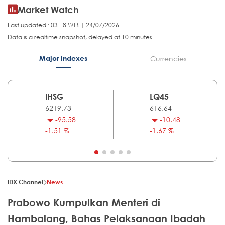
Market Watch
Last updated : 03.18 WIB | 24/07/2026
Data is a realtime snapshot, delayed at 10 minutes
Major Indexes
Currencies
IHSG
LQ45
6219.73
616.64
-95.58
-10.48
-1.51 %
-1.67 %
IDX Channel
News
Prabowo Kumpulkan Menteri di
Hambalang, Bahas Pelaksanaan Ibadah