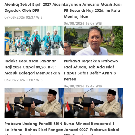
Menhaj Sebut Bipih 2027 Masih
Layanan Armuzna Masih Jadi
Digodok Oleh DPR
PR Besar di Haji 2026, Ini Kata
Menhaj Irfan
07/08/2026 02:37 WIB
06/08/2026 18:09 WIB
Indeks Kepuasan Layanan
Purbaya Tegaskan Prabowo
Haji 2026 Capai 83,28, BPS:
Taat Aturan, Tak Ada Niat
Masuk Kategori Memuaskan
Hapus Batas Defisit APBN 3
Persen
06/08/2026 13:07 WIB
06/08/2026 12:49 WIB
Prabowo Undang Peneliti BRIN
Bursa Mineral Beroperasi 1
ke Istana, Bahas Riset Pangan
Januari 2027, Prabowo Bakal