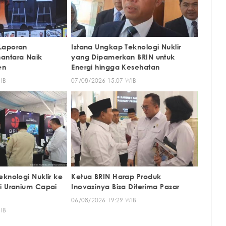
Laporan
Istana Ungkap Teknologi Nuklir
antara Naik
yang Dipamerkan BRIN untuk
en
Energi hingga Kesehatan
IB
07/08/2026 15:07 WIB
knologi Nuklir ke
Ketua BRIN Harap Produk
i Uranium Capai
Inovasinya Bisa Diterima Pasar
06/08/2026 19:29 WIB
IB