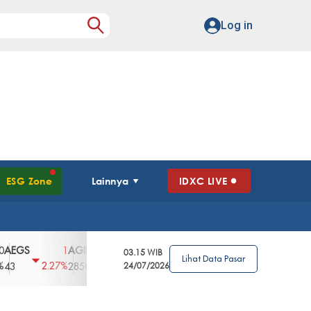
Log in
ESG Zone
Lainnya
IDXC LIVE
S
AGII
AGRO
AGRS
AHAP
AIMS
1
100
4
0
2
03.15 WIB
Lihat Data Pasar
2.27%
3.39%
2.63%
0%
2.04%
2850
148
24/07/2026
62
96
360