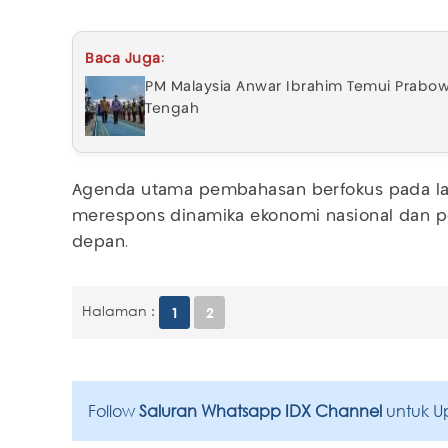
Baca Juga:
PM Malaysia Anwar Ibrahim Temui Prabowo 
Tengah
Agenda utama pembahasan berfokus pada lan
merespons dinamika ekonomi nasional dan p
depan.
Halaman :
1
2
Follow
Saluran Whatsapp IDX Channel
untuk U