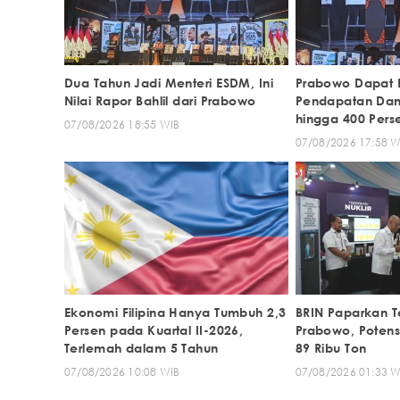
Dua Tahun Jadi Menteri ESDM, Ini
Prabowo Dapat 
Nilai Rapor Bahlil dari Prabowo
Pendapatan Dan
hingga 400 Pers
07/08/2026 18:55 WIB
07/08/2026 17:58 W
Ekonomi Filipina Hanya Tumbuh 2,3
BRIN Paparkan Te
Persen pada Kuartal II-2026,
Prabowo, Potens
Terlemah dalam 5 Tahun
89 Ribu Ton
07/08/2026 10:08 WIB
07/08/2026 01:33 W