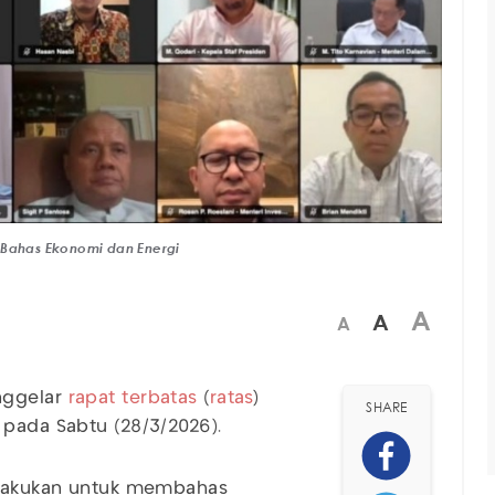
 Bahas Ekonomi dan Energi
A
A
A
nggelar
rapat terbatas
(
ratas
)
SHARE
 pada Sabtu (28/3/2026).
dilakukan untuk membahas