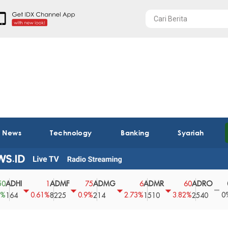
t News
Technology
Banking
Syariah
I
ADMF
ADMG
ADMR
ADRO
AEG
1
75
6
60
0
0.61%
0.9%
2.73%
3.82%
0%
8225
214
1510
2540
43