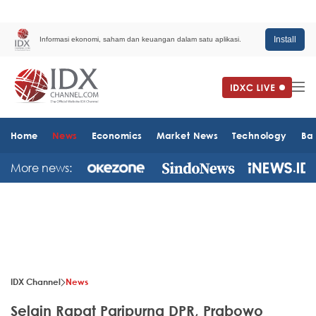
Install
Informasi ekonomi, saham dan keuangan dalam satu aplikasi.
Home
News
Economics
Market News
Technology
Ba
More news:
IDX Channel
News
Selain Rapat Paripurna DPR, Prabowo