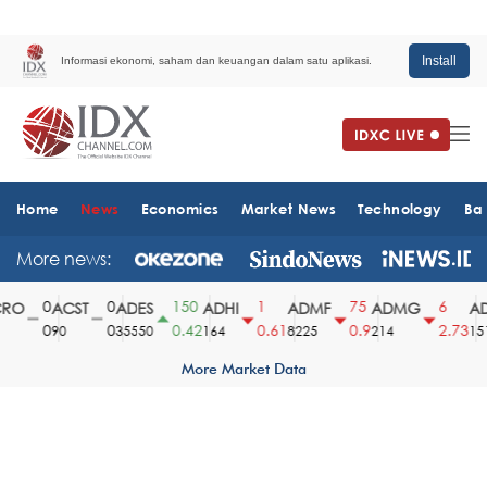
Install
Informasi ekonomi, saham dan keuangan dalam satu aplikasi.
Home
News
Economics
Market News
Technology
Ba
More news:
0
0
150
1
75
6
O
ACST
ADES
ADHI
ADMF
ADMG
AD
0
0
0.42
0.61
0.9
2.73
90
35550
164
8225
214
1510
More Market Data