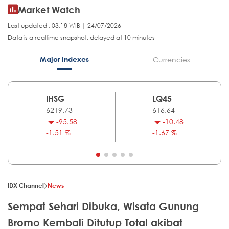
Market Watch
Last updated : 03.18 WIB | 24/07/2026
Data is a realtime snapshot, delayed at 10 minutes
Major Indexes
Currencies
IHSG
LQ45
6219.73
616.64
-95.58
-10.48
-1.51 %
-1.67 %
IDX Channel
News
Sempat Sehari Dibuka, Wisata Gunung
Bromo Kembali Ditutup Total akibat