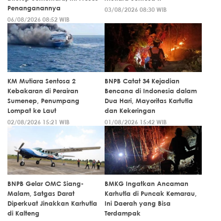
Penanganannya
03/08/2026 08:30 WIB
06/08/2026 08:52 WIB
KM Mutiara Sentosa 2
BNPB Catat 34 Kejadian
Kebakaran di Perairan
Bencana di Indonesia dalam
Sumenep, Penumpang
Dua Hari, Mayoritas Kartutla
Lompat ke Laut
dan Kekeringan
02/08/2026 15:21 WIB
01/08/2026 15:42 WIB
BNPB Gelar OMC Siang-
BMKG Ingatkan Ancaman
Malam, Satgas Darat
Karhutla di Puncak Kemarau,
Diperkuat Jinakkan Karhutla
Ini Daerah yang Bisa
di Kalteng
Terdampak