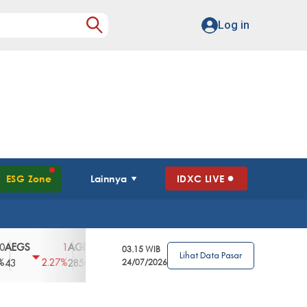
Log in
ESG Zone
Lainnya
IDXC LIVE
S
AGII
AGRO
AGRS
AHAP
AIMS
1
100
4
0
2
03.15 WIB
Lihat Data Pasar
2.27%
3.39%
2.63%
0%
2.04%
2850
148
24/07/2026
62
96
360