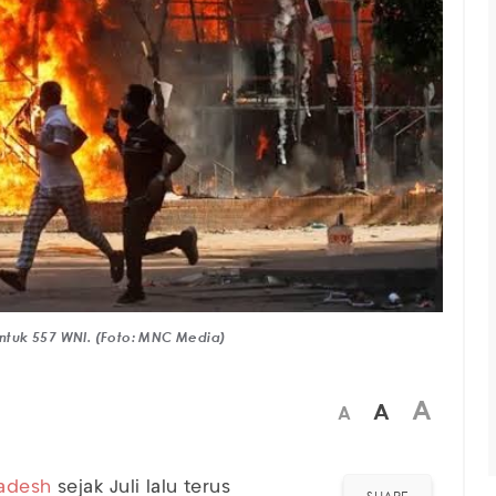
 untuk 557 WNI. (Foto: MNC Media)
A
A
A
adesh
sejak Juli lalu terus