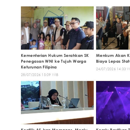
Kementerian Hukum Serahkan SK
Menkum Akan Ka
Penegasan WNI ke Tujuh Warga
Biaya Lepas Sta
Keturunan Filipina
24/07/2026 14:33 W
28/07/2026 15:09 WIB
Konflik AS-Iran Memanas, Menlu
Kemlu Pastikan 