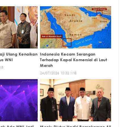
ji Ulang Kenaikan
Indonesia Kecam Serangan
tus WNI
Terhadap Kapal Komersial di Laut
Merah
IB
24/07/2026 10:32 WIB
Tak Ada WNI Jadi
Menlu Diutus Hadiri Pemakaman Ali