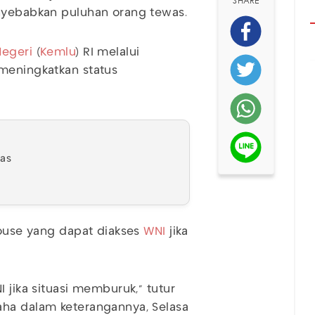
SHARE
enyebabkan puluhan orang tewas.
Negeri
(
Kemlu
) RI melalui
 meningkatkan status
was
house yang dapat diakses
WNI
jika
 jika situasi memburuk," tutur
aha dalam keterangannya, Selasa