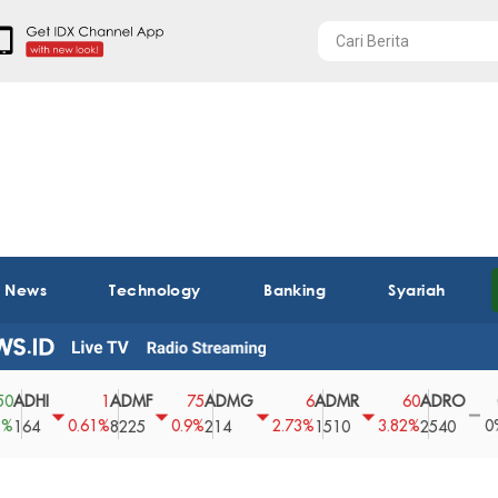
t News
Technology
Banking
Syariah
I
ADMF
ADMG
ADMR
ADRO
AEG
1
75
6
60
0
0.61%
0.9%
2.73%
3.82%
0%
8225
214
1510
2540
43