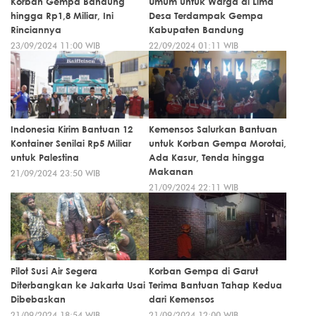
Korban Gempa Bandung
Umum untuk Warga di Lima
hingga Rp1,8 Miliar, Ini
Desa Terdampak Gempa
Rinciannya
Kabupaten Bandung
23/09/2024 11:00 WIB
22/09/2024 01:11 WIB
Indonesia Kirim Bantuan 12
Kemensos Salurkan Bantuan
Kontainer Senilai Rp5 Miliar
untuk Korban Gempa Morotai,
untuk Palestina
Ada Kasur, Tenda hingga
Makanan
21/09/2024 23:50 WIB
21/09/2024 22:11 WIB
Pilot Susi Air Segera
Korban Gempa di Garut
Diterbangkan ke Jakarta Usai
Terima Bantuan Tahap Kedua
Dibebaskan
dari Kemensos
21/09/2024 18:54 WIB
21/09/2024 12:00 WIB