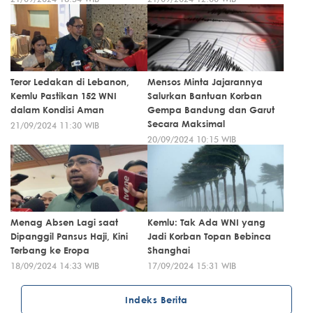
Teror Ledakan di Lebanon,
Mensos Minta Jajarannya
Kemlu Pastikan 152 WNI
Salurkan Bantuan Korban
dalam Kondisi Aman
Gempa Bandung dan Garut
Secara Maksimal
21/09/2024 11:30 WIB
20/09/2024 10:15 WIB
Menag Absen Lagi saat
Kemlu: Tak Ada WNI yang
Dipanggil Pansus Haji, Kini
Jadi Korban Topan Bebinca
Terbang ke Eropa
Shanghai
18/09/2024 14:33 WIB
17/09/2024 15:31 WIB
Indeks Berita