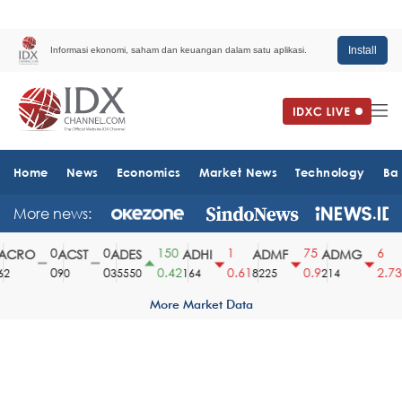
Install
Informasi ekonomi, saham dan keuangan dalam satu aplikasi.
Home
News
Economics
Market News
Technology
Ba
More news:
0
0
150
1
75
6
CRO
ACST
ADES
ADHI
ADMF
ADMG
0
0
0.42
0.61
0.9
2.73
2
90
35550
164
8225
214
1
More Market Data