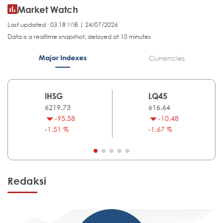
Market Watch
Last updated : 03.18 WIB | 24/07/2026
Data is a realtime snapshot, delayed at 10 minutes
Major Indexes
Currencies
IHSG
LQ45
6219.73
616.64
-95.58
-10.48
-1.51 %
-1.67 %
Redaksi