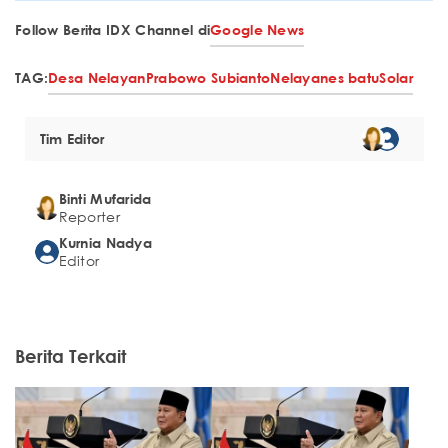
Follow Berita IDX Channel di
Google News
TAG:
Desa Nelayan
Prabowo Subianto
Nelayan
es batu
Solar
Tim Editor
Binti Mufarida
Reporter
Kurnia Nadya
Editor
Berita Terkait