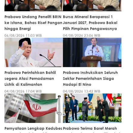
Prabowo Undang Peneliti BRIN
Bursa Mineral Beroperasi 1
ke Istana, Bahas Riset Pangan
Januari 2027, Prabowo Bakal
hingga Energi
Pilih Pimpinan Pengawasnya
06/08/2026 11:03 WIB
04/08/2026 23:06 WIB
Prabowo Perintahkan Bahlil
Prabowo Instruksikan Seluruh
segera Atasi Pemadaman
Sektor Pemerintahan Siaga
Listrik di Kalimantan
Hadapi El Nino
04/08/2026 17:04 WIB
04/08/2026 13:42 WIB
Pernyataan Lengkap Kedubes
Prabowo Terima Baret Merah