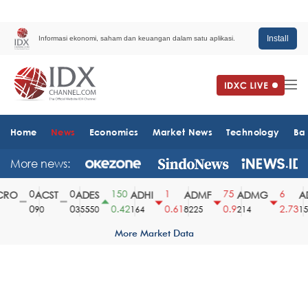
Install
Informasi ekonomi, saham dan keuangan dalam satu aplikasi.
Home
News
Economics
Market News
Technology
Ba
More news:
0
0
150
1
75
6
RO
ACST
ADES
ADHI
ADMF
ADMG
AD
0
0
0.42
0.61
0.9
2.73
90
35550
164
8225
214
151
More Market Data