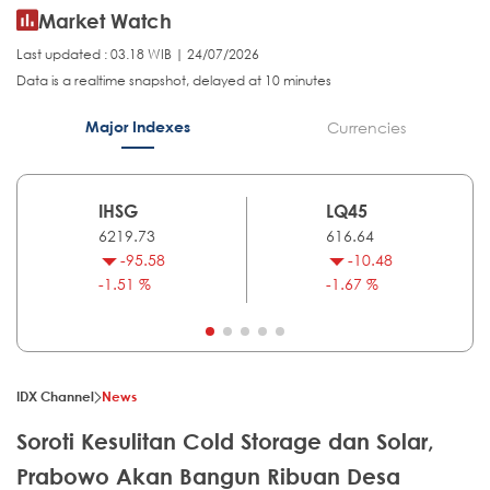
Market Watch
Last updated : 03.18 WIB | 24/07/2026
Data is a realtime snapshot, delayed at 10 minutes
Major Indexes
Currencies
IHSG
LQ45
6219.73
616.64
-95.58
-10.48
-1.51 %
-1.67 %
IDX Channel
News
Soroti Kesulitan Cold Storage dan Solar,
Prabowo Akan Bangun Ribuan Desa