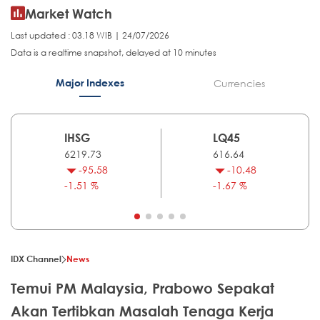
Market Watch
Last updated : 03.18 WIB | 24/07/2026
Data is a realtime snapshot, delayed at 10 minutes
Major Indexes
Currencies
IHSG
LQ45
6219.73
616.64
-95.58
-10.48
-1.51 %
-1.67 %
IDX Channel
News
Temui PM Malaysia, Prabowo Sepakat
Akan Tertibkan Masalah Tenaga Kerja