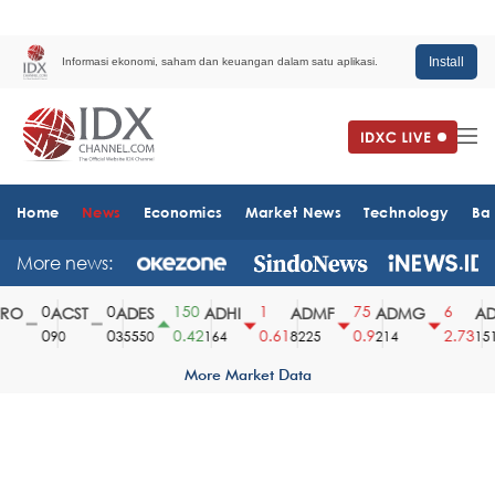
Install
Informasi ekonomi, saham dan keuangan dalam satu aplikasi.
Home
News
Economics
Market News
Technology
Ba
More news:
0
0
150
1
75
6
O
ACST
ADES
ADHI
ADMF
ADMG
AD
0
0
0.42
0.61
0.9
2.73
90
35550
164
8225
214
1510
More Market Data