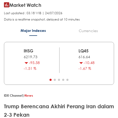
Market Watch
Last updated : 03.18 WIB | 24/07/2026
Data is a realtime snapshot, delayed at 10 minutes
Major Indexes
Currencies
IHSG
LQ45
6219.73
616.64
-95.58
-10.48
-1.51 %
-1.67 %
IDX Channel
News
Trump Berencana Akhiri Perang Iran dalam
2-3 Pekan