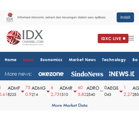
Install
Informasi ekonomi, saham dan keuangan dalam satu aplikasi.
Home
News
Economics
Market News
Technology
Ba
More news:
75
6
60
0
1
ADMF
ADMG
ADMR
ADRO
AEGS
AGII
.61
0.9
2.73
3.82
0
2.27
8225
214
1510
2540
43
2850
More Market Data