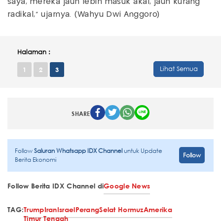
saya, mereka jauh lebih masuk akal, jauh kurang
radikal,” ujarnya. (Wahyu Dwi Anggoro)
Halaman :
Lihat Semua
1
2
3
SHARE
Follow
Saluran Whatsapp IDX Channel
untuk Update
Follow
Berita Ekonomi
Follow Berita IDX Channel di
Google News
TAG:
Trump
Iran
Israel
Perang
Selat Hormuz
Amerika
Timur Tengah