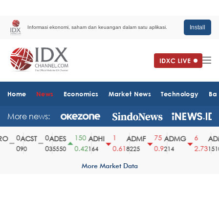
Install
Informasi ekonomi, saham dan keuangan dalam satu aplikasi.
Home
News
Economics
Market News
Technology
Ba
More news:
0
0
150
1
75
6
O
ACST
ADES
ADHI
ADMF
ADMG
ADM
0
0
0.42
0.61
0.9
2.73
90
35550
164
8225
214
1510
More Market Data