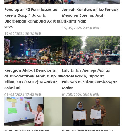
Penutupan 40 Perlintasan Liar
Jumlah Kendaraan ke Puncak
Kereta Daop 1 Jakarta
Menurun Sore Ini, Arah
Ditargetkan Rampung Agustus
Jakarta Naik
2026
15/05/2026 20:54 WIB
19/05/2026 20:36 WIB
Kerugian Akibat Kemacetan
Lalu Lintas Menuju Monas
di Jabodetabek Tembus Rp100
Macet Parah, Dipadati
Triliun, SIG (SMGR) Tawarkan
Puluhan Bus dan Rombongan
Solusi Ini
Motor
09/05/2026 17:43 WIB
01/05/2026 08:38 WIB