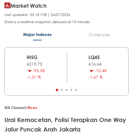
Market Watch
Last updated : 03.18 WIB | 24/07/2026
Data is a realtime snapshot, delayed at 10 minutes
Major Indexes
Currencies
IHSG
LQ45
6219.73
616.64
-95.58
-10.48
-1.51 %
-1.67 %
IDX Channel
News
Urai Kemacetan, Polisi Terapkan One Way
Jalur Puncak Arah Jakarta