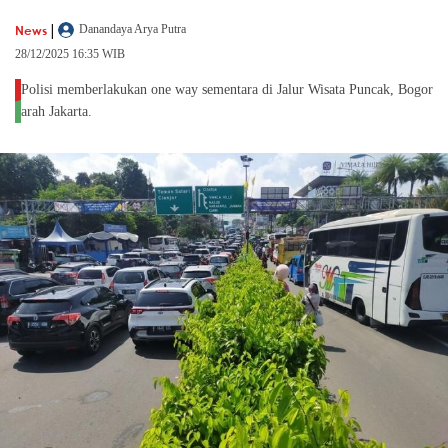
|
News
Danandaya Arya Putra
28/12/2025 16:35 WIB
Polisi memberlakukan one way sementara di Jalur Wisata Puncak, Bogor
arah Jakarta.