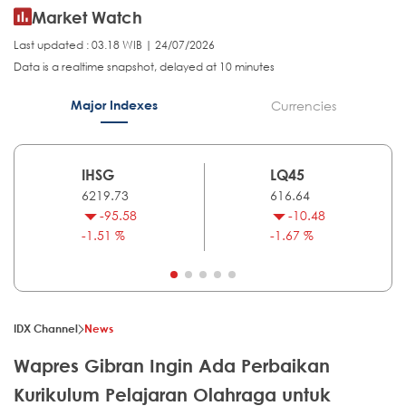
Market Watch
Last updated : 03.18 WIB | 24/07/2026
Data is a realtime snapshot, delayed at 10 minutes
Major Indexes
Currencies
IHSG
LQ45
6219.73
616.64
-95.58
-10.48
-1.51 %
-1.67 %
IDX Channel
News
Wapres Gibran Ingin Ada Perbaikan
Kurikulum Pelajaran Olahraga untuk