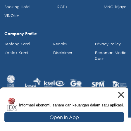
Booking Hotel
RCTI+
MNC Trijaya
VISION+
Company Profile
Tentang Kami
Redaksi
Privacy Policy
Kontak Kami
Disclaimer
Pedoman Media
Siber
Informasi ekonomi, saham dan keuangan dalam satu aplikasi.
© 2026 IDX Channel. All Rights Reserved.
Open in App