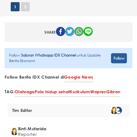
1
2
SHARE
Follow
Saluran Whatsapp IDX Channel
untuk Update
Follow
Berita Ekonomi
Follow Berita IDX Channel di
Google News
TAG:
Olahraga
Pola hidup sehat
Kurikulum
Wapres
Gibran
Tim Editor
Binti Mufarida
Reporter