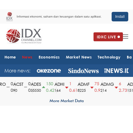
Install
Informasi ekonomi, saham dan keuangan dalam satu aplikasi.
Home
News
Economics
Market News
Technology
Ba
More news:
0
0
150
1
75
6
O
ACST
ADES
ADHI
ADMF
ADMG
ADM
0
0
0.42
0.61
0.9
2.73
90
35550
164
8225
214
1510
More Market Data