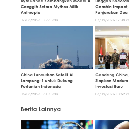
ByteDance Kembangkan Model AI
Unggah Bocora
Canggih Setara Mythos Milik
Genshin Impact,
Anthropic
Penjarakan Dua
07/08/2026 17:55 WIB
07/08/2026 17:38 W
China Luncurkan Satelit AI
Gandeng China,
Lampung-1 untuk Dukung
Siapkan Madura
Pertanian Indonesia
Investasi Baru
06/08/2026 15:07 WIB
06/08/2026 13:52 W
Berita Lainnya