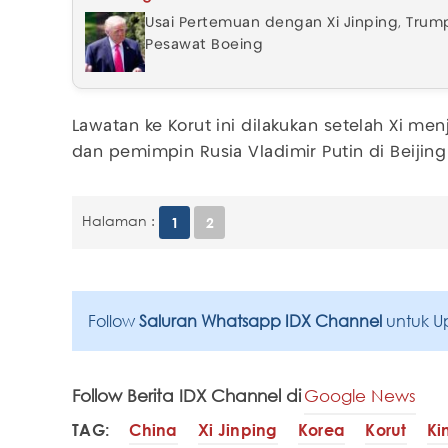
Usai Pertemuan dengan Xi Jinping, Trump
Pesawat Boeing
Lawatan ke Korut ini dilakukan setelah Xi m
dan pemimpin Rusia Vladimir Putin di Beijing 
Halaman :
1
2
Follow
Saluran Whatsapp IDX Channel
untuk U
Follow Berita IDX Channel di
Google News
TAG:
China
Xi Jinping
Korea
Korut
Ki