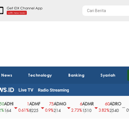
t News
Technology
Banking
Syariah
HI
ADMF
ADMG
ADMR
ADRO
AEG
1
75
6
60
0
0.61%
0.9%
2.73%
3.82%
0%
4
8225
214
1510
2540
43