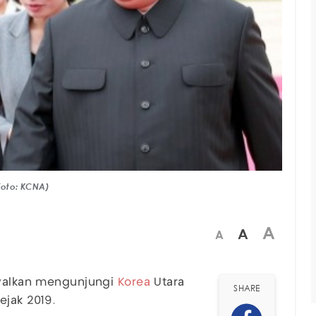
Foto: KCNA)
A
A
A
walkan mengunjungi
Korea
Utara
SHARE
ejak 2019.