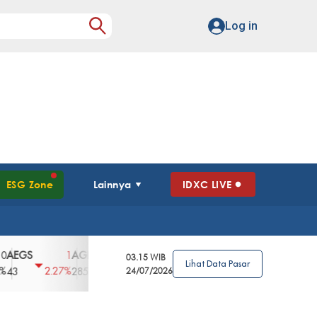
Log in
ESG Zone
Lainnya
IDXC LIVE
S
AGII
AGRO
AGRS
AHAP
AIMS
1
100
4
0
2
03.15 WIB
Lihat Data Pasar
2.27%
3.39%
2.63%
0%
2.04%
2850
148
24/07/2026
62
96
360