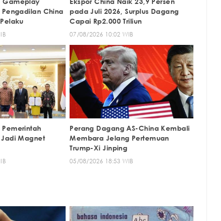
n Gameplay
Ekspor China Naik 23,9 Persen
 Pengadilan China
pada Juli 2026, Surplus Dagang
 Pelaku
Capai Rp2.000 Triliun
IB
07/08/2026 10:02 WIB
 Pemerintah
Perang Dagang AS-China Kembali
 Jadi Magnet
Membara Jelang Pertemuan
Trump-Xi Jinping
IB
05/08/2026 18:53 WIB