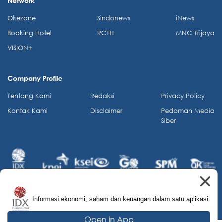
Network
Okezone
Sindonews
iNews
Booking Hotel
RCTI+
MNC Trijaya
VISION+
Company Profile
Tentang Kami
Redaksi
Privacy Policy
Kontak Kami
Disclaimer
Pedoman Media
Siber
Informasi ekonomi, saham dan keuangan dalam satu aplikasi.
© 2026 IDX Channel. All Rights Reserved.
Open in App