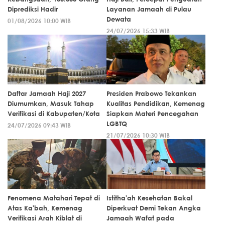
Diprediksi Hadir
Layanan Jamaah di Pulau
Dewata
01/08/2026 10:00 WIB
24/07/2026 15:33 WIB
Daftar Jamaah Haji 2027
Presiden Prabowo Tekankan
Diumumkan, Masuk Tahap
Kualitas Pendidikan, Kemenag
Verifikasi di Kabupaten/Kota
Siapkan Materi Pencegahan
LGBTQ
24/07/2026 09:43 WIB
21/07/2026 10:30 WIB
Fenomena Matahari Tepat di
Istitha'ah Kesehatan Bakal
Atas Ka'bah, Kemenag
Diperkuat Demi Tekan Angka
Verifikasi Arah Kiblat di
Jamaah Wafat pada