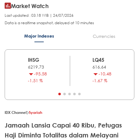
Market Watch
Last updated : 03.18 WIB | 24/07/2026
Data is a realtime snapshot, delayed at 10 minutes
Major Indexes
Currencies
IHSG
LQ45
6219.73
616.64
-95.58
-10.48
-1.51 %
-1.67 %
IDX Channel
Syariah
Jamaah Lansia Capai 40 Ribu, Petugas
Haji Diminta Totalitas dalam Melayani