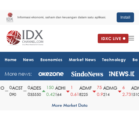
Install
Informasi ekonomi, saham dan keuangan dalam satu aplikasi.
Home
News
Economics
Market News
Technology
Ba
More news:
0
0
150
1
75
6
ACST
ADES
ADHI
ADMF
ADMG
ADM
0
0
0.42
0.61
0.9
2.73
90
35550
164
8225
214
1510
More Market Data