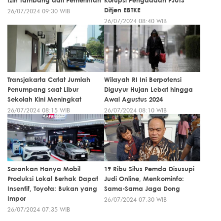
Izin Tambang dari Pemerintah
Korupsi Pengadaan PJUTS
Ditjen EBTKE
26/07/2024 09:30 WIB
26/07/2024 08:40 WIB
Transjakarta Catat Jumlah
Wilayah RI Ini Berpotensi
Penumpang saat Libur
Diguyur Hujan Lebat hingga
Sekolah Kini Meningkat
Awal Agustus 2024
26/07/2024 08:15 WIB
26/07/2024 08:10 WIB
Sarankan Hanya Mobil
19 Ribu Situs Pemda Disusupi
Produksi Lokal Berhak Dapat
Judi Online, Menkominfo:
Insentif, Toyota: Bukan yang
Sama-Sama Jaga Dong
Impor
26/07/2024 07:30 WIB
26/07/2024 07:35 WIB