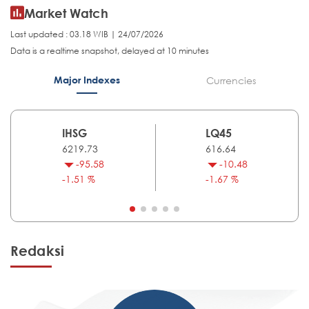
Market Watch
Last updated : 03.18 WIB | 24/07/2026
Data is a realtime snapshot, delayed at 10 minutes
Major Indexes
Currencies
IHSG
LQ45
6219.73
616.64
-95.58
-10.48
-1.51 %
-1.67 %
Redaksi