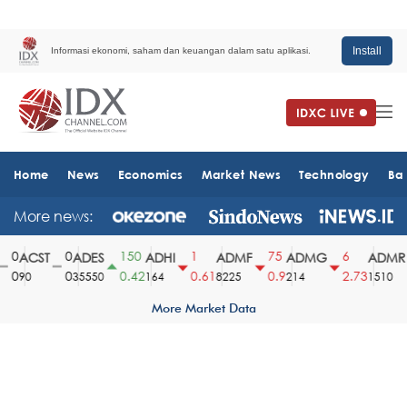
Install
Informasi ekonomi, saham dan keuangan dalam satu aplikasi.
Home
News
Economics
Market News
Technology
Ba
More news:
0
0
150
1
75
6
ACST
ADES
ADHI
ADMF
ADMG
ADMR
0
0
0.42
0.61
0.9
2.73
90
35550
164
8225
214
1510
More Market Data