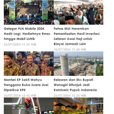
Gelegar PLN Mobile 2024
Fatwa MUI Haramkan
Hadir Lagi, Hadiahnya Emas
Pemanfaatan Hasil Investasi
hingga Mobil Listrik
Setoran Awal Haji untuk
Biayai Jamaah Lain
26/07/2024 15:55 WIB
26/07/2024 15:40 WIB
Menteri KP Sakti Wahyu
Relawan dan Eks Bupati
Trenggono Buka Suara Usai
Wonogiri Ditunjuk Jadi
Diperiksa KPK
Komisaris Pupuk Indonesia
26/07/2024 12:45 WIB
26/07/2024 12:35 WIB