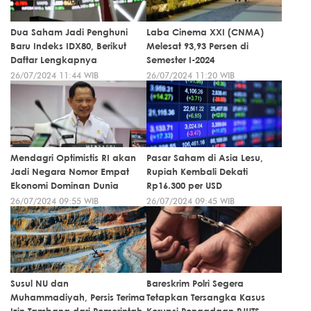
Dua Saham Jadi Penghuni
Laba Cinema XXI (CNMA)
Baru Indeks IDX80, Berikut
Melesat 93,93 Persen di
Daftar Lengkapnya
Semester I-2024
26/07/2024 11:44 WIB
26/07/2024 11:20 WIB
Mendagri Optimistis RI akan
Pasar Saham di Asia Lesu,
Jadi Negara Nomor Empat
Rupiah Kembali Dekati
Ekonomi Dominan Dunia
Rp16.300 per USD
26/07/2024 09:55 WIB
26/07/2024 09:45 WIB
Susul NU dan
Bareskrim Polri Segera
Muhammadiyah, Persis Terima
Tetapkan Tersangka Kasus