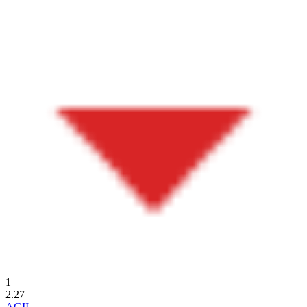
1
2.27
AGII