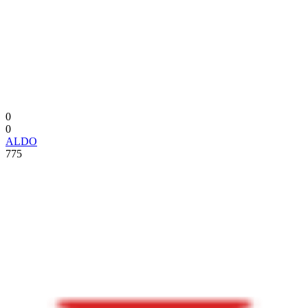
0
0
ALDO
775