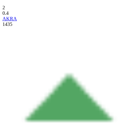
2
0.4
AKRA
1435