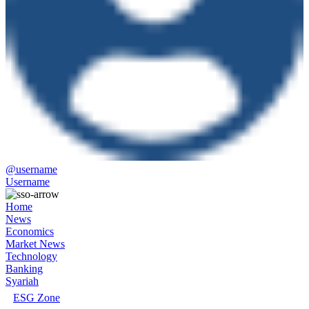
@username
Username
Home
News
Economics
Market News
Technology
Banking
Syariah
ESG Zone