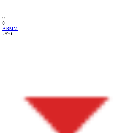
0
0
ABMM
2530