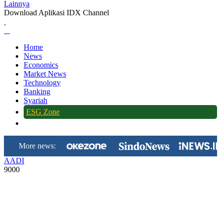
Lainnya
Download Aplikasi IDX Channel
Home
News
Economics
Market News
Technology
Banking
Syariah
ESG Zone
More news:
AADI
9000