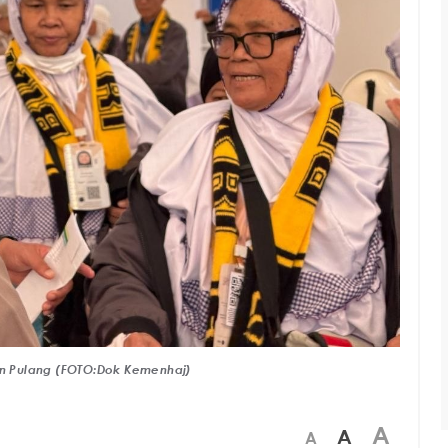
n Pulang (FOTO:Dok Kemenhaj)
A
A
A