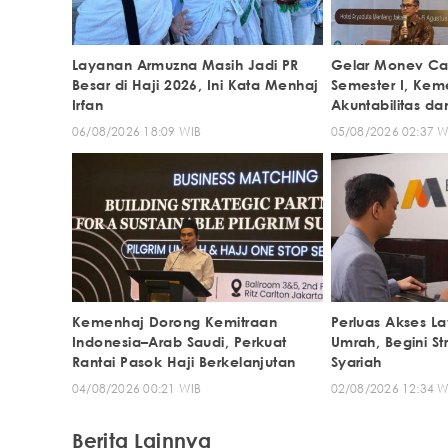
Layanan Armuzna Masih Jadi PR
Gelar Monev Ca
Besar di Haji 2026, Ini Kata Menhaj
Semester I, Kem
Irfan
Akuntabilitas da
Program
06/08/2026 18:09 WIB
05/08/2026 02:37 W
Kemenhaj Dorong Kemitraan
Perluas Akses L
Indonesia–Arab Saudi, Perkuat
Umrah, Begini S
Rantai Pasok Haji Berkelanjutan
Syariah
04/08/2026 00:21 WIB
02/08/2026 12:34 W
Berita Lainnya