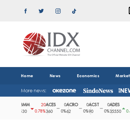
Home
News
Economics
Marke
More news:
ABMM
ACES
ACRO
ACST
ADES
A
0
20
0
0
0
150
0%
0.78%
0%
0%
0%
0.42%
2530
360
62
90
35550
1