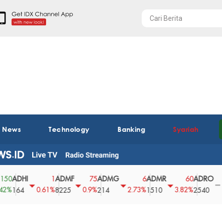
t News
Technology
Banking
Syariah
DHI
ADMF
ADMG
ADMR
ADRO
A
1
75
6
60
0
0.61%
0.9%
2.73%
3.82%
0%
64
8225
214
1510
2540
43