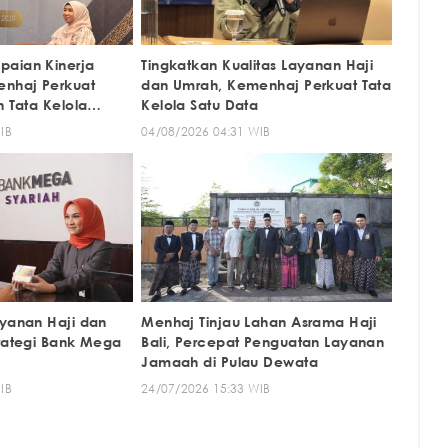
paian Kinerja
Tingkatkan Kualitas Layanan Haji
enhaj Perkuat
dan Umrah, Kemenhaj Perkuat Tata
n Tata Kelola
Kelola Satu Data
IB
04/08/2026 04:31 WIB
ayanan Haji dan
Menhaj Tinjau Lahan Asrama Haji
trategi Bank Mega
Bali, Percepat Penguatan Layanan
Jamaah di Pulau Dewata
IB
24/07/2026 15:33 WIB