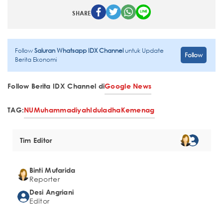
SHARE
Follow
Saluran Whatsapp IDX Channel
untuk Update
Follow
Berita Ekonomi
Follow Berita IDX Channel di
Google News
TAG:
NU
Muhammadiyah
Iduladha
Kemenag
Tim Editor
Binti Mufarida
Reporter
Desi Angriani
Editor