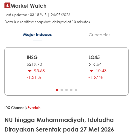
Market Watch
Last updated : 03.18 WIB | 24/07/2026
Data is a realtime snapshot, delayed at 10 minutes
Major Indexes
Currencies
IHSG
LQ45
6219.73
616.64
-95.58
-10.48
-1.51 %
-1.67 %
IDX Channel
Syariah
NU hingga Muhammadiyah, Iduladha
Dirayakan Serentak pada 27 Mei 2026