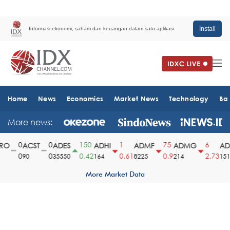
Install
Informasi ekonomi, saham dan keuangan dalam satu aplikasi.
Home
News
Economics
Market News
Technology
Ba
More news:
0
0
150
1
75
6
O
ACST
ADES
ADHI
ADMF
ADMG
ADM
0
0
0.42
0.61
0.9
2.73
90
35550
164
8225
214
1510
More Market Data