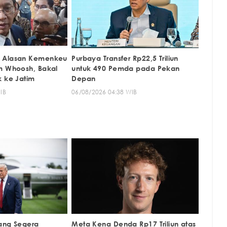
 Alasan Kemenkeu
Purbaya Transfer Rp22,5 Triliun
m Whoosh, Bakal
untuk 490 Pemda pada Pekan
k ke Jatim
Depan
IB
06/08/2026 04:38 WIB
ang Segera
Meta Kena Denda Rp17 Triliun atas