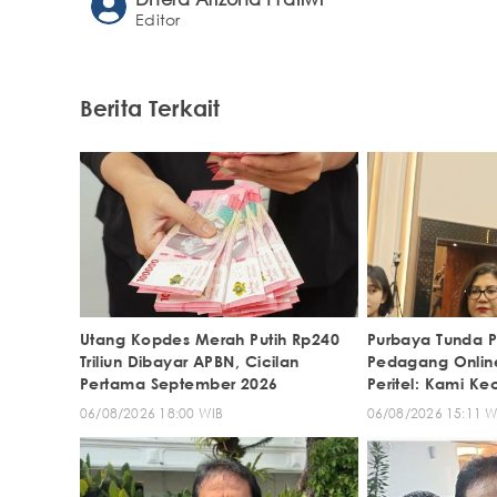
Editor
Berita Terkait
Utang Kopdes Merah Putih Rp240
Purbaya Tunda 
Triliun Dibayar APBN, Cicilan
Pedagang Online
Pertama September 2026
Peritel: Kami K
06/08/2026 18:00 WIB
06/08/2026 15:11 W