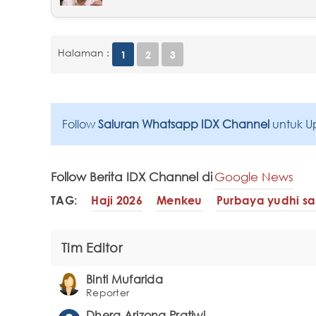
Halaman :
1
2
3
Follow
Saluran Whatsapp IDX Channel
untuk U
Follow Berita IDX Channel di
Google News
TAG:
Haji 2026
Menkeu
Purbaya yudhi s
Tim Editor
Binti Mufarida
Reporter
Dhera Arizona Pratiwi