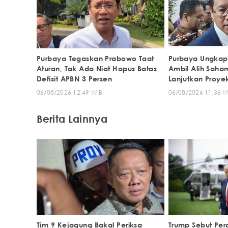
Purbaya Tegaskan Prabowo Taat
Purbaya Ungkap
Aturan, Tak Ada Niat Hapus Batas
Ambil Alih Saha
Defisit APBN 3 Persen
Lanjutkan Proye
06/08/2026 12:49 WIB
06/08/2026 11:36 W
Berita Lainnya
Tim 9 Kejagung Bakal Periksa
Trump Sebut Per