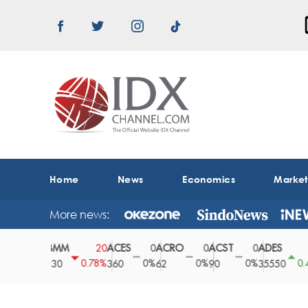
Home
News
Economics
Marke
More news:
ABMM
ACES
ACRO
ACST
ADES
A
0
20
0
0
0
150
0%
0.78%
0%
0%
0%
0.42%
2530
360
62
90
35550
1