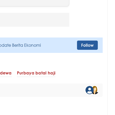
pdate Berita Ekonomi
Follow
adewa
Purbaya batal haji