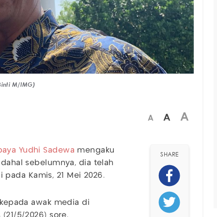
Binti M/IMG)
A
A
A
baya Yudhi Sadewa
mengaku
SHARE
adahal sebelumnya, dia telah
 pada Kamis, 21 Mei 2026.
t kepada awak media di
(21/5/2026) sore.