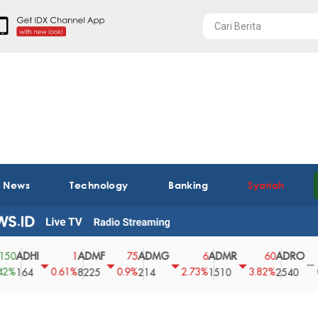
t News
Technology
Banking
Syariah
DHI
ADMF
ADMG
ADMR
ADRO
A
1
75
6
60
0
0.61%
0.9%
2.73%
3.82%
0%
64
8225
214
1510
2540
43