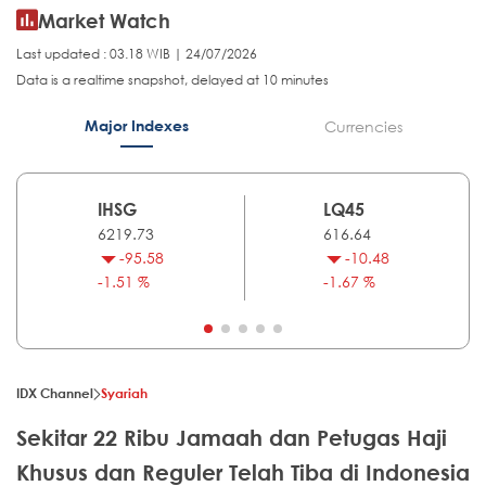
Market Watch
Last updated : 03.18 WIB | 24/07/2026
Data is a realtime snapshot, delayed at 10 minutes
Major Indexes
Currencies
IHSG
LQ45
6219.73
616.64
-95.58
-10.48
-1.51 %
-1.67 %
IDX Channel
Syariah
Sekitar 22 Ribu Jamaah dan Petugas Haji
Khusus dan Reguler Telah Tiba di Indonesia