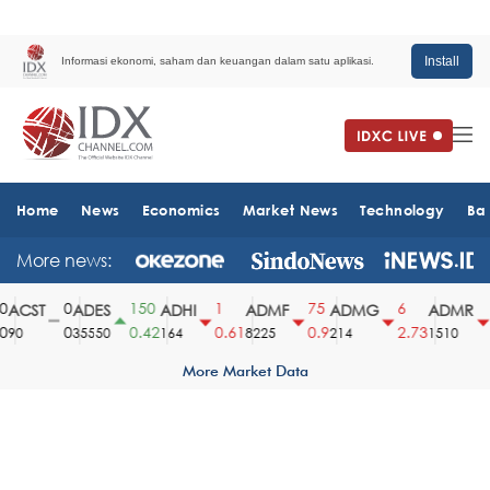
Install
Informasi ekonomi, saham dan keuangan dalam satu aplikasi.
Home
News
Economics
Market News
Technology
Ba
More news:
0
150
1
75
6
6
ACST
ADES
ADHI
ADMF
ADMG
ADMR
0
0.42
0.61
0.9
2.73
3
90
35550
164
8225
214
1510
More Market Data