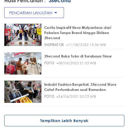
Hasil Pencarian :
"3second"
arrow_drop_down
PENCARIAN LANJUTAN
Cerita Inspiratif Hera Mulyantara: dari
Pakaian Tanpa Brand hingga Dirikan
3Second
·
INSPIRATOR
11/08/2023 19:54 WIB
3Second Buka Toko di Surabaya Timur
·
FOTO
08/04/2023 21:05 WIB
Industri Fashion Bergeliat, 3Second Store
Catat Pertumbuhan saat Ramadan
·
FOTO
24/04/2021 20:25 WIB
Tampilkan Lebih Banyak