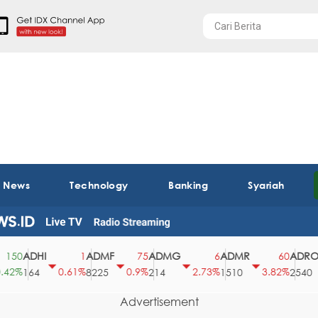
t News
Technology
Banking
Syariah
ADHI
ADMF
ADMG
ADMR
ADRO
0
1
75
6
60
%
0.61%
0.9%
2.73%
3.82%
0
164
8225
214
1510
2540
Advertisement