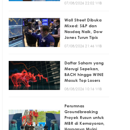
07/08/2026 22:02 WIB
Wall Street Dibuka
Mixed: S&P dan
Nasdaq Naik, Dow
Jones Turun Tipis
07/08/2026 21:46 WIB
Daftar Saham yang
Merugi Sepekan,
BACH hingga WINE
Masuk Top Losers
08/08/2026 10:16 WIB
Perumnas
Groundbreaking
Proyek Rusun untuk
MBR di Kemayoran,
Harganya Mulai