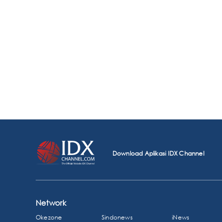
Download Aplikasi IDX Channel
Network
Okezone
Sindonews
iNews