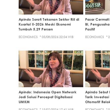
Apindo Soroti Tekanan Sektor Riil di
Pasar Cermati
Kuartal II-2026 Meski Ekonomi
BI, Pengusaha 
Tumbuh 5,29 Persen
Positif
·
·
ECONOMICS
05/08/2026 22:04 WIB
ECONOMICS
2
Apindo: Indonesia Open Network
Apindo Sebut 
Jadi Solusi Percepat Digitalisasi
Tarik Investas
UMKM
Otomotif Relo
·
·
ECONOMICS
15/07/2026 17:41 WIB
ECONOMICS
0