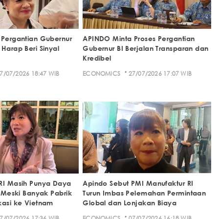
 Pergantian Gubernur
APINDO Minta Proses Pergantian
Harap Beri Sinyal
Gubernur BI Berjalan Transparan dan
Kredibel
·
7/07/2026 18:47 WIB
ECONOMICS
27/07/2026 17:07 WIB
RI Masih Punya Daya
Apindo Sebut PMI Manufaktur RI
i Meski Banyak Pabrik
Turun Imbas Pelemahan Permintaan
kasi ke Vietnam
Global dan Lonjakan Biaya
·
7/07/2026 17:36 WIB
ECONOMICS
07/07/2026 16:18 WIB