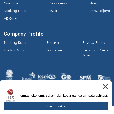
Okezone
Sindonews
iNews
Booking Hotel
RCTI+
MNC Trijaya
VISION+
Company Profile
Tentang Kami
Redaksi
Privacy Policy
Kontak Kami
Disclaimer
Pedoman Media
Siber
Informasi ekonomi, saham dan keuangan dalam satu aplikasi.
© 2026 IDX Channel. All Rights Reserved.
Open in App