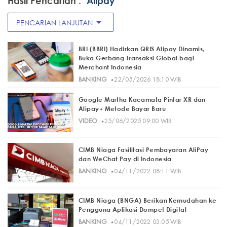
Hasil Pencarian :
"Alipay"
arrow_drop_down
PENCARIAN LANJUTAN
BRI (BBRI) Hadirkan QRIS Alipay Dinamis,
Buka Gerbang Transaksi Global bagi
Merchant Indonesia
·
BANKING
22/05/2026 18:10 WIB
Google Martha Kacamata Pintar XR dan
Alipay+ Metode Bayar Baru
·
VIDEO
25/06/2025 09:00 WIB
CIMB Niaga Fasilitasi Pembayaran AliPay
dan WeChat Pay di Indonesia
·
BANKING
04/11/2022 08:11 WIB
CIMB Niaga (BNGA) Berikan Kemudahan ke
Pengguna Aplikasi Dompet Digital
·
BANKING
04/11/2022 03:05 WIB