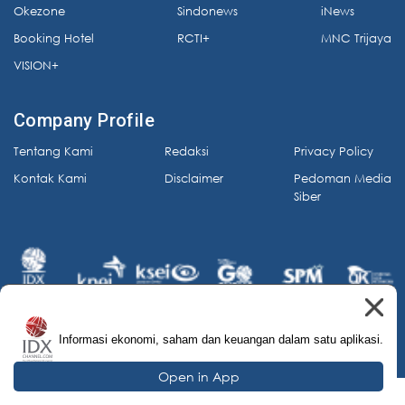
Okezone
Sindonews
iNews
Booking Hotel
RCTI+
MNC Trijaya
VISION+
Company Profile
Tentang Kami
Redaksi
Privacy Policy
Kontak Kami
Disclaimer
Pedoman Media
Siber
Informasi ekonomi, saham dan keuangan dalam satu aplikasi.
© 2026 IDX Channel. All Rights Reserved.
Open in App