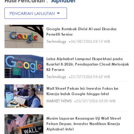
Hasil Pencarian :
"Alphabet"
arrow_drop_down
PENCARIAN LANJUTAN
Google Rombak Divisi AI usai Eksodus
Peneliti Senior
·
Technology
06/08/2026 09:10 WIB
Laba Alphabet Lampaui Ekspektasi pada
Kuartal II-2026, Pendapatan Cloud Melonjak
82 Persen
·
Technology
23/07/2026 09:45 WIB
Wall Street Pekan Ini: Investor Fokus ke
Kinerja Induk Google hingga Intel
·
MARKET NEWS
20/07/2026 05:00 WIB
Musim Laporan Keuangan Uji Wall Street
Pekan Depan, Investor Nantikan Kinerja
Alphabet-Intel