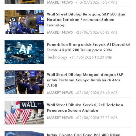
·
MARKET NEWS
18/07/2026 16:37 WIB
Wall Street Ditutup Beragam, S&P 500 dan
Nasdaq Tertekan Penurunan Saham
Teknologi
·
MARKET NEWS
23/06/2026 06:12 WIB
Penerbitan Utang untuk Proyek AI Diprediksi
Tembus Rp10.200 Triliun pada 2026
·
Technology
11/06/2026 15:23 WIB
Wall Street Ditutup Menguat dengan S&P
untuk Pertama Kalinya Berakhir di Atas
7.600
·
MARKET NEWS
03/06/2026 06:49 WIB
Wall Street Dibuka Koreksi, Reli Tertahan
Penurunan Saham Alphabet
·
MARKET NEWS
02/06/2026 22:22 WIB
Induk Google Cari Dana Rp1.400 Triliun