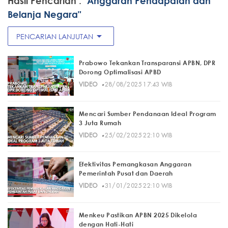
Hasil Pencarian :
"Anggaran Pendapatan dan
Belanja Negara"
arrow_drop_down
PENCARIAN LANJUTAN
Prabowo Tekankan Transparansi APBN, DPR
Dorong Optimalisasi APBD
·
VIDEO
28/08/2025 17:43 WIB
Mencari Sumber Pendanaan Ideal Program
3 Juta Rumah
·
VIDEO
25/02/2025 22:10 WIB
Efektivitas Pemangkasan Anggaran
Pemerintah Pusat dan Daerah
·
VIDEO
31/01/2025 22:10 WIB
Menkeu Pastikan APBN 2025 Dikelola
dengan Hati-Hati