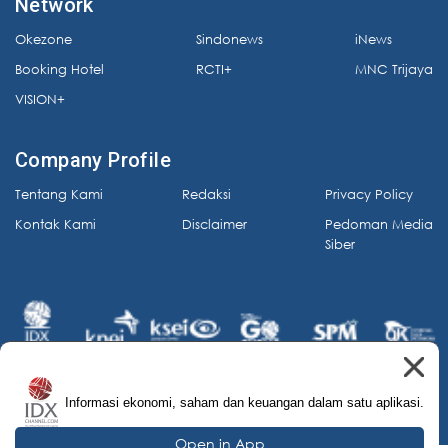
Network
Okezone
Sindonews
iNews
Booking Hotel
RCTI+
MNC Trijaya
VISION+
Company Profile
Tentang Kami
Redaksi
Privacy Policy
Kontak Kami
Disclaimer
Pedoman Media
Siber
Informasi ekonomi, saham dan keuangan dalam satu aplikasi.
© 2026 IDX Channel. All Rights Reserved.
Open in App