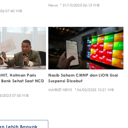
·
News
31/10/2025 06:15 WIB
26 07:40 WIB
HIT, Hotman Paris
Nasib Saham CMNP dan LION Usai
 Bank Sehat Saat NCD
Suspensi Dicabut
·
MARKET NEWS
04/02/2025 10:21 WIB
3/2025 07:00 WIB
an Lebih Banyak