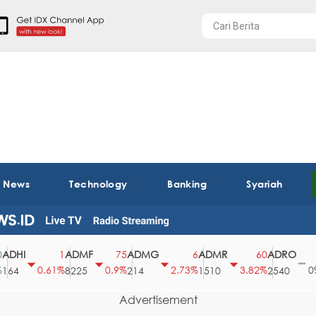
t News
Technology
Banking
Syariah
I
ADMF
ADMG
ADMR
ADRO
AE
1
75
6
60
0
0.61%
0.9%
2.73%
3.82%
0%
8225
214
1510
2540
43
Advertisement