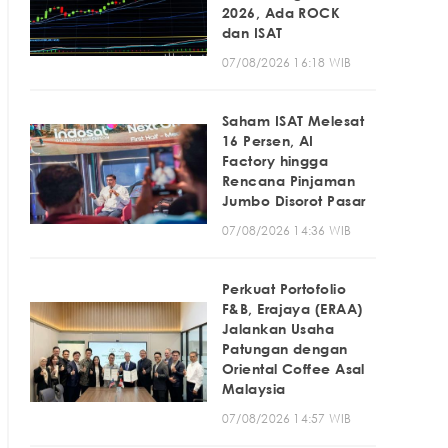
2026, Ada ROCK
dan ISAT
07/08/2026 16:18 WIB
Saham ISAT Melesat
16 Persen, AI
Factory hingga
Rencana Pinjaman
Jumbo Disorot Pasar
07/08/2026 14:36 WIB
Perkuat Portofolio
F&B, Erajaya (ERAA)
Jalankan Usaha
Patungan dengan
Oriental Coffee Asal
Malaysia
07/08/2026 14:57 WIB