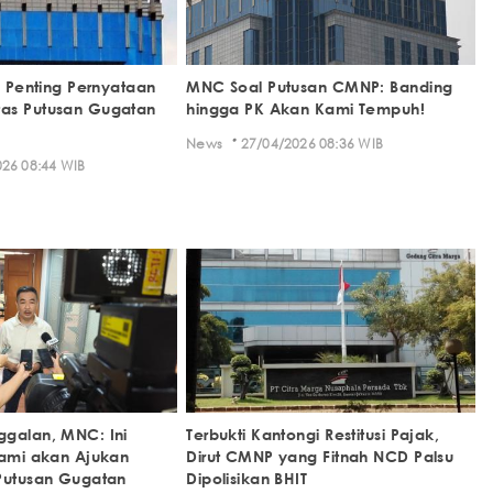
n Penting Pernyataan
MNC Soal Putusan CMNP: Banding
as Putusan Gugatan
hingga PK Akan Kami Tempuh!
·
News
27/04/2026 08:36 WIB
26 08:44 WIB
galan, MNC: Ini
Terbukti Kantongi Restitusi Pajak,
Kami akan Ajukan
Dirut CMNP yang Fitnah NCD Palsu
Putusan Gugatan
Dipolisikan BHIT