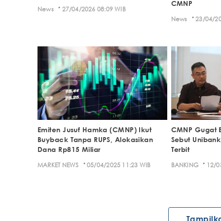
CMNP
·
News
27/04/2026 08:09 WIB
·
News
23/04/20
Emiten Jusuf Hamka (CMNP) Ikut
CMNP Gugat B
Buyback Tanpa RUPS, Alokasikan
Sebut Unibank
Dana Rp815 Miliar
Terbit
·
·
MARKET NEWS
05/04/2025 11:23 WIB
BANKING
12/0
Tampilk