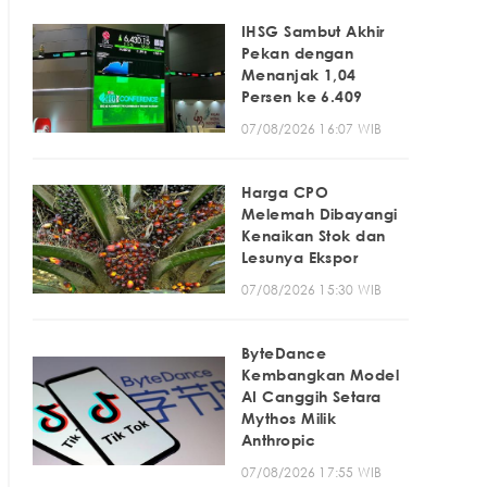
IHSG Sambut Akhir
Pekan dengan
Menanjak 1,04
Persen ke 6.409
07/08/2026 16:07 WIB
Harga CPO
Melemah Dibayangi
Kenaikan Stok dan
Lesunya Ekspor
07/08/2026 15:30 WIB
ByteDance
Kembangkan Model
AI Canggih Setara
Mythos Milik
Anthropic
07/08/2026 17:55 WIB