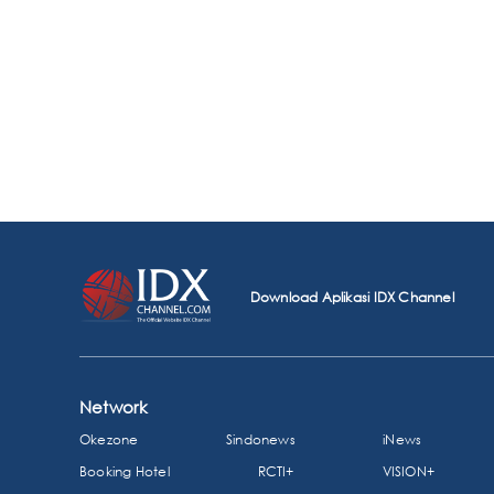
Download Aplikasi IDX Channel
Network
Okezone
Sindonews
iNews
Booking Hotel
RCTI+
VISION+