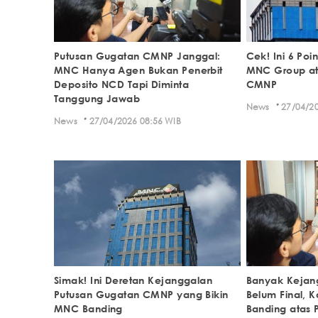
Putusan Gugatan CMNP Janggal:
Cek! Ini 6 Poi
MNC Hanya Agen Bukan Penerbit
MNC Group at
Deposito NCD Tapi Diminta
CMNP
Tanggung Jawab
·
News
27/04/20
·
News
27/04/2026 08:56 WIB
Simak! Ini Deretan Kejanggalan
Banyak Kejang
Putusan Gugatan CMNP yang Bikin
Belum Final, 
MNC Banding
Banding atas 