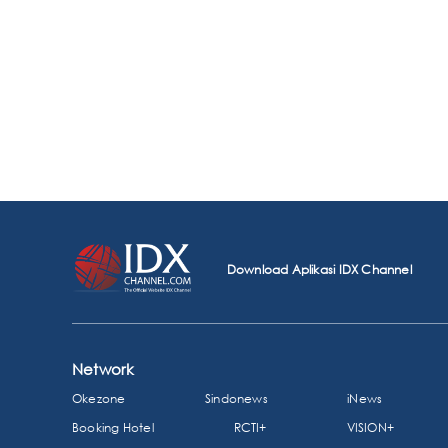
Download Aplikasi IDX Channel
Network
Okezone
Sindonews
iNews
Booking Hotel
RCTI+
VISION+