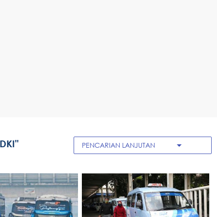
DKI"
arrow_drop_down
PENCARIAN LANJUTAN