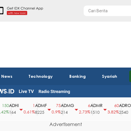
t News
Technology
Banking
Syariah
ADHI
ADMF
ADMG
ADMR
ADRO
0
1
75
6
60
%
0.61%
0.9%
2.73%
3.82%
0
164
8225
214
1510
2540
Advertisement