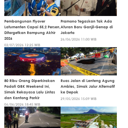
Pembangunan Flyover
Pramono Tegaskan Tak Ada
Latumenten Capai 55,2 Persen,
Aturan Baru Ganjil-Genap di
Ditargetkan Rampung Akhir
Jakarta
2026
26/06/2026 11:00 WIB
02/07/2026 12:25 WIB
80 Ribu Orang Diperkirakan
Ruas Jalan di Lenteng Agung
Padati GBK Weekend Ini,
Ambles, Simak Jalur Alternatif
Simak Rekayasa Lalu Lintas
ke Depok
dan Kantong Parkir
29/05/2026 15:09 WIB
06/06/2026 18:45 WIB