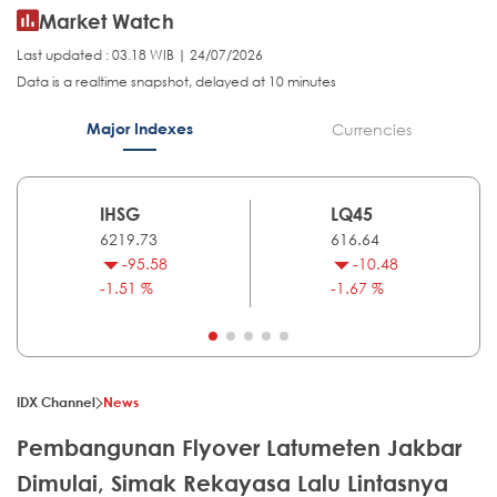
Market Watch
Last updated : 03.18 WIB | 24/07/2026
Data is a realtime snapshot, delayed at 10 minutes
Major Indexes
Currencies
IHSG
LQ45
6219.73
616.64
-95.58
-10.48
-1.51 %
-1.67 %
IDX Channel
News
Pembangunan Flyover Latumeten Jakbar
Dimulai, Simak Rekayasa Lalu Lintasnya