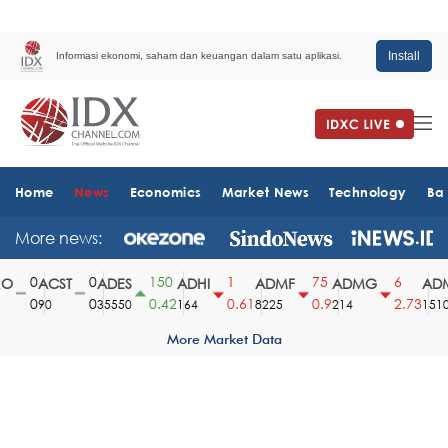
Install
Informasi ekonomi, saham dan keuangan dalam satu aplikasi.
Home
News
Economics
Market News
Technology
Ba
More news:
0
0
150
1
75
6
ACST
ADES
ADHI
ADMF
ADMG
ADM
0
0
0.42
0.61
0.9
2.73
90
35550
164
8225
214
1510
More Market Data