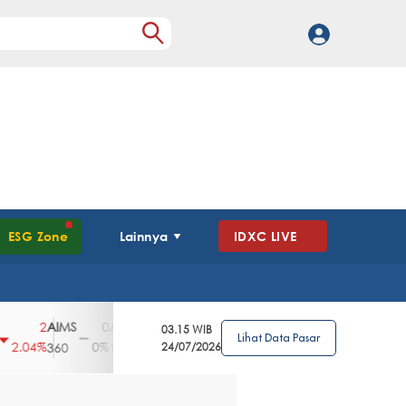
ESG Zone
Lainnya
IDXC LIVE
AIMS
AISA
AKPI
AKRA
AKSI
ALDO
2
0
0
2
25
0
03.15 WIB
Lihat Data Pasar
.04%
0%
0%
0.4%
1.77%
0%
360
108
492
24/07/2026
1435
226
775