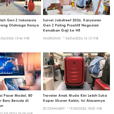
lah Gen Z Indonesia
Survei Jobstreet 2026, Karyawan
 yang Olahraga Hanya
Gen Z Paling Proaktif Negosiasi
Kenaikan Gaji ke HR
·
/06/2026 15:46 WIB
MILENOMIC
24/06/2026 16:12 WIB
i Pasar Modal, 80
Traveler Anak Muda Kini Lebih Suka
r Baru Berusia di
Koper Ukuran Kabin, Ini Alasannya
un
·
ECOTAINMENT
19/05/2026 18:00 WIB
21/05/2026 23:00 WIB