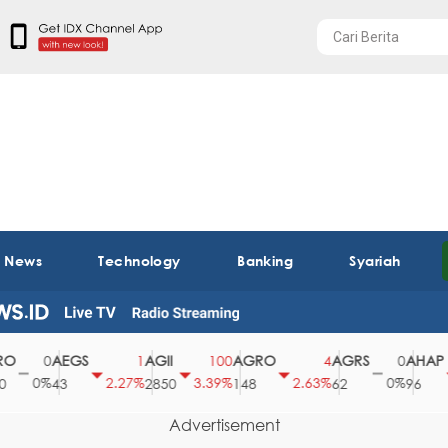
t News
Technology
Banking
Syariah
AEGS
AGII
AGRO
AGRS
AHAP
0
1
100
4
0
0%
2.27%
3.39%
2.63%
0%
2
43
2850
148
62
96
Advertisement