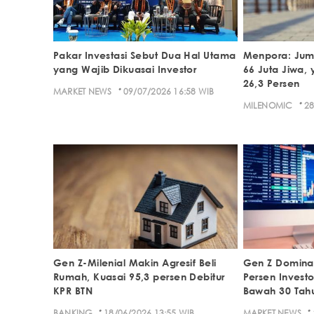
Pakar Investasi Sebut Dua Hal Utama
Menpora: Jum
yang Wajib Dikuasai Investor
66 Juta Jiwa,
26,3 Persen
·
MARKET NEWS
09/07/2026 16:58 WIB
·
MILENOMIC
28
Gen Z-Milenial Makin Agresif Beli
Gen Z Dominas
Rumah, Kuasai 95,3 persen Debitur
Persen Investo
KPR BTN
Bawah 30 Tah
·
·
BANKING
18/06/2026 13:55 WIB
MARKET NEWS