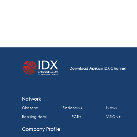
Download Aplikasi IDX Channel
Network
Okezone
Sindonews
iNews
Booking Hotel
RCTI+
VISION+
Company Profile