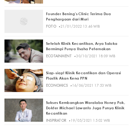
Founder Bening’s Clinic Terima Dua
Penghargaan dari Muri
·
FOTO
21/01/2022 13:46 WIB
Setelah Klinik Kecantikan, Arya Saloka
Bermimpi Punya Usaha Peternakan
·
ECOTAINMENT
30/10/2021 18:09 WIB
Siap-siap! Klinik Kecantikan dan Operasi
Plastik Akan Kena PPN
·
ECONOMICS
16/06/2021 17:53 WIB
Sukses Kembangkan Waralaba Honey Pok,
Dokter Michael Lawanto Juga Punya Klinik
Kecantikan
·
INSPIRATOR
19/05/2021 15:02 WIB