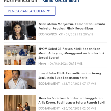
Hasil Pencarian :
"Klinik kecantikan"
arrow_drop_down
PENCARIAN LANJUTAN
Bisnis Makin Menjamur, Pemerintah Diminta
Perketat Regulasi Klinik Kecantikan
·
ECONOMICS
31/07/2024 12:20 WIB
BPOM Sebut 33 Persen Klinik Kecantikan
Masih Ada yang Menggunakan Produk Tak
Sesuai Syarat
·
News
04/04/2024 08:13 WIB
Tompi Buka Klinik Kecantikan dan Ruang
Seni, Ingin Buka Lapangan Kerja
·
ECOTAINMENT
23/10/2023 07:17 WIB
Klinik Ini Sediakan Treatment Canggih ala
Artis Korea, Fasilitasnya Setara Rumah Sakit
·
ECOTAINMENT
20/08/2023 02:00 WIB