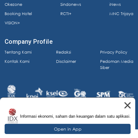
Okezone
Sindonews
iNews
Booking Hotel
RCTI+
MNC Trijaya
VISION+
Company Profile
Tentang Kami
Redaksi
Privacy Policy
Kontak Kami
Disclaimer
Pedoman Media
Siber
Informasi ekonomi, saham dan keuangan dalam satu aplikasi.
© 2026 IDX Channel. All Rights Reserved.
Open in App