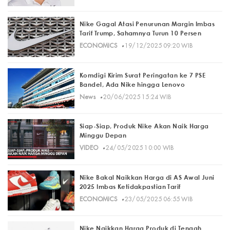
Nike Gagal Atasi Penurunan Margin Imbas
Tarif Trump, Sahamnya Turun 10 Persen
·
ECONOMICS
19/12/2025 09:20 WIB
Komdigi Kirim Surat Peringatan ke 7 PSE
Bandel, Ada Nike hingga Lenovo
·
News
20/06/2025 15:24 WIB
Siap-Siap, Produk Nike Akan Naik Harga
Minggu Depan
·
VIDEO
24/05/2025 10:00 WIB
Nike Bakal Naikkan Harga di AS Awal Juni
2025 Imbas Ketidakpastian Tarif
·
ECONOMICS
23/05/2025 06:55 WIB
Nike Naikkan Harga Produk di Tengah