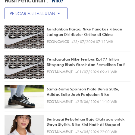
Hasil Pencarian :
"Nike"
arrow_drop_down
PENCARIAN LANJUTAN
Kendalikan Harga, Nike Pangkas Ribuan
Jaringan Distributor Online di China
·
ECONOMICS
23/07/2026 07:12 WIB
Pendapatan Nike Tembus Rp197 Triliun
Ditopang Bisnis Grosir dan Pemulihan Tarif
·
ECOTAINMENT
01/07/2026 09:41 WIB
Sama-Sama Sponsori Piala Dunia 2026,
Adidas Salip Jauh Penjualan Nike
·
ECOTAINMENT
25/06/2026 11:10 WIB
Berbagai Kebutuhan Baju Olahraga untuk
Gaya Stylish, Nike Kini Hadir di Shopee!
·
ECOTAINMENT
26/05/2026 22:00 WIB