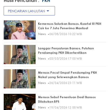
Hasil Pencarian :
"PKH"
arrow_drop_down
PENCARIAN LANJUTAN
Kemensos Salurkan Bansos, Kuartal III PKH
Cair ke 7 Juta Penerima Manfaat
·
News
06/08/2026 10:22 WIB
Langgar Penyaluran Bansos, Puluhan
Pendamping PKH Diberhentikan
·
News
05/05/2026 17:00 WIB
Mensos Pecat Empat Pendamping PKH
Nakal yang Selewengkan Bansos
·
News
26/04/2026 23:11 WIB
Mensos Sebut Penentuan Desil Bansos
Dilakukan BPS
·
News
19/04/2026 12:00 WIB