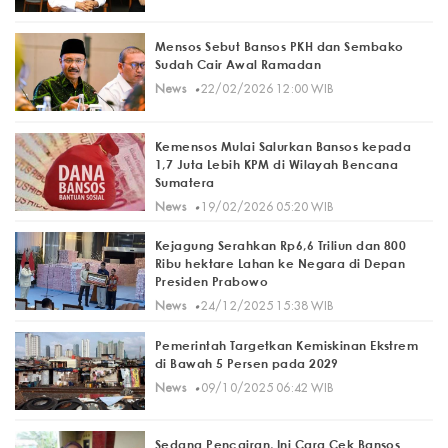
Mensos Sebut Bansos PKH dan Sembako
Sudah Cair Awal Ramadan
·
News
22/02/2026 12:00 WIB
Kemensos Mulai Salurkan Bansos kepada
1,7 Juta Lebih KPM di Wilayah Bencana
Sumatera
·
News
19/02/2026 05:20 WIB
Kejagung Serahkan Rp6,6 Triliun dan 800
Ribu hektare Lahan ke Negara di Depan
Presiden Prabowo
·
News
24/12/2025 15:38 WIB
Pemerintah Targetkan Kemiskinan Ekstrem
di Bawah 5 Persen pada 2029
·
News
09/10/2025 06:42 WIB
Sedang Pencairan, Ini Cara Cek Bansos