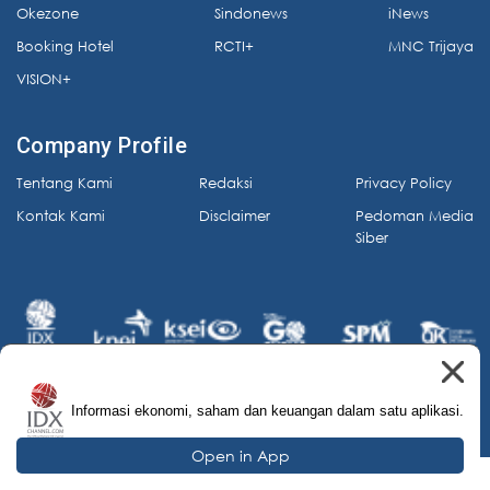
Okezone
Sindonews
iNews
Booking Hotel
RCTI+
MNC Trijaya
VISION+
Company Profile
Tentang Kami
Redaksi
Privacy Policy
Kontak Kami
Disclaimer
Pedoman Media
Siber
Informasi ekonomi, saham dan keuangan dalam satu aplikasi.
© 2026 IDX Channel. All Rights Reserved.
Open in App