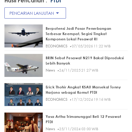
Hasil Pencarian :
"PTDI"
arrow_drop_down
PENCARIAN LANJUTAN
Berpotensi Jadi Pasar Penerbangan
Terbesar Keempat, Segini Tingkat
Komponen Lokal Pesawat RI
·
ECONOMICS
07/05/2026 11:22 WIB
BRIN Sebut Pesawat N219 Bakal Diproduksi
Lebih Banyak
·
News
24/11/2025 21:27 WIB
Erick Thohir Angkat KSAU Marsekal Tonny
Harjono sebagai Komut PTDI
·
ECONOMICS
17/12/2024 19:16 WIB
Yasa Artha Trimanunggal Beli 12 Pesawat
PTDI
·
News
25/11/2024 03:00 WIB