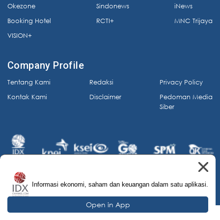
Okezone
Sindonews
iNews
Booking Hotel
RCTI+
MNC Trijaya
VISION+
Company Profile
Tentang Kami
Redaksi
Privacy Policy
Kontak Kami
Disclaimer
Pedoman Media
Siber
Informasi ekonomi, saham dan keuangan dalam satu aplikasi.
© 2026 IDX Channel. All Rights Reserved.
Open in App