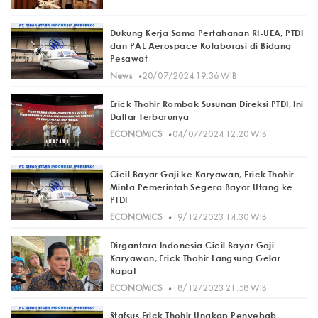
Dukung Kerja Sama Pertahanan RI-UEA, PTDI
dan PAL Aerospace Kolaborasi di Bidang
Pesawat
·
News
20/07/2024 19:36 WIB
Erick Thohir Rombak Susunan Direksi PTDI, Ini
Daftar Terbarunya
·
ECONOMICS
04/07/2024 12:20 WIB
Cicil Bayar Gaji ke Karyawan, Erick Thohir
Minta Pemerintah Segera Bayar Utang ke
PTDI
·
ECONOMICS
19/12/2023 14:30 WIB
Dirgantara Indonesia Cicil Bayar Gaji
Karyawan, Erick Thohir Langsung Gelar
Rapat
·
ECONOMICS
18/12/2023 21:58 WIB
Stafsus Erick Thohir Ungkap Penyebab