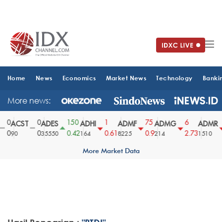
Home
News
Economics
Market News
Technology
Banki
More news:
0
0
150
1
75
6
ACST
ADES
ADHI
ADMF
ADMG
ADMR
0
0
0.42
0.61
0.9
2.73
90
35550
164
8225
214
1510
More Market Data