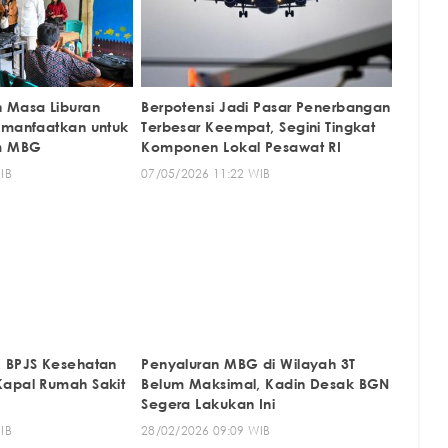
 Masa Liburan
Berpotensi Jadi Pasar Penerbangan
imanfaatkan untuk
Terbesar Keempat, Segini Tingkat
am MBG
Komponen Lokal Pesawat RI
IB
07/05/2026 11:22 WIB
 BPJS Kesehatan
Penyaluran MBG di Wilayah 3T
Kapal Rumah Sakit
Belum Maksimal, Kadin Desak BGN
T
Segera Lakukan Ini
IB
28/02/2026 09:09 WIB