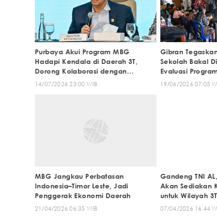
Purbaya Akui Program MBG
Gibran Tegaskan
Hadapi Kendala di Daerah 3T,
Sekolah Bakal D
Dorong Kolaborasi dengan
Evaluasi Progr
BUMDes dan UMKM
14/07/2026 23:00 WIB
19/06/2026 07:05 W
MBG Jangkau Perbatasan
Gandeng TNI AL,
Indonesia–Timor Leste, Jadi
Akan Sediakan 
Penggerak Ekonomi Daerah
untuk Wilayah 3
21/04/2026 06:35 WIB
07/04/2026 16:44 W