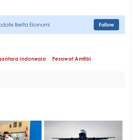
pdate Berita Ekonomi
Follow
gantara indoneaia
Pesawat Amfibi