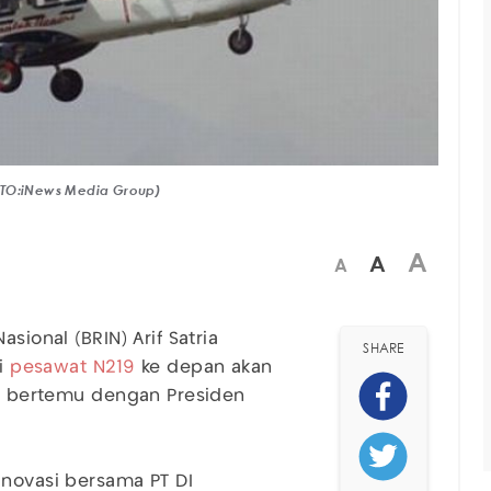
OTO:iNews Media Group)
A
A
A
sional (BRIN) Arif Satria
SHARE
i
pesawat N219
ke depan akan
sai bertemu dengan Presiden
inovasi bersama PT DI