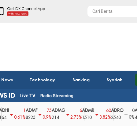
t News
Technology
Banking
Syariah
ADMF
ADMG
ADMR
ADRO
AEGS
1
75
6
60
0
0.61%
0.9%
2.73%
3.82%
0%
8225
214
1510
2540
43