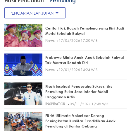
Hasil Pencarian :
"Pemulung"
arrow_drop_down
PENCARIAN LANJUTAN
Cerita Fikri, Bocah Pemulung yang Kini Jadi
Murid Sekolah Rakyat
·
News
17/04/2026 17:20 WIB
Prabowo Minta Anak-Anak Sekolah Rakyat
Tak Merasa Rendah Diri
·
News
12/01/2026 14:24 WIB
Kisah Inspirasi Pengusaha Sukses, Eks
Pemulung Buka Jasa Interior Mobil
Langganan Artis
·
INSPIRATOR
05/11/2024 17:48 WIB
ERHA Ultimate Volunteer Dorong
Peningkatan Kualitas Pendidikan Anak
Pemulung di Bantar Gebang