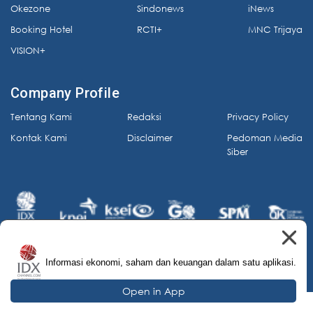
Okezone
Sindonews
iNews
Booking Hotel
RCTI+
MNC Trijaya
VISION+
Company Profile
Tentang Kami
Redaksi
Privacy Policy
Kontak Kami
Disclaimer
Pedoman Media
Siber
Informasi ekonomi, saham dan keuangan dalam satu aplikasi.
© 2026 IDX Channel. All Rights Reserved.
Open in App