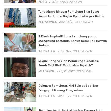
·
FOTO
23/03/2024 20:55 WIB
Tunawisma hingga Pemulung Bisa Sewa
Rusun Ini, Cuma Bayar Rp10 Ribu per Bulan
·
ECONOMICS
08/04/2023 18:04 WIB
3 Kisah Inspiratif Para Pemulung yang
Menabung Bertahun-Tahun Demi Beli Hewan
Kurban
·
INSPIRATOR
10/03/2023 18:48 WIB
Segini Penghasilan Pemulung Gerobak,
Buruh Gaji UMP Masih Mau Ngeluh?
·
MILENOMIC
25/01/2023 23:04 WIB
Dulunya Pemulung, Kini Sukses Jadi Bos
Pengepul Barang Rongsokan
·
INSPIRATOR
05/01/2023 13:23 WIB
Kisah Inspiratif, Berkat Jualan Porang Pria