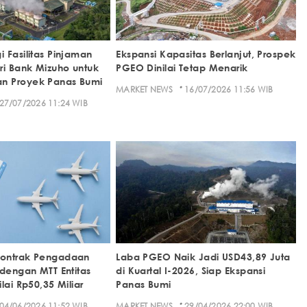
 Fasilitas Pinjaman
Ekspansi Kapasitas Berlanjut, Prospek
ri Bank Mizuho untuk
PGEO Dinilai Tetap Menarik
 Proyek Panas Bumi
·
MARKET NEWS
16/07/2026 11:56 WIB
27/07/2026 11:24 WIB
ontrak Pengadaan
Laba PGEO Naik Jadi USD43,89 Juta
 dengan MTT Entitas
di Kuartal I-2026, Siap Ekspansi
lai Rp50,35 Miliar
Panas Bumi
·
04/06/2026 11:52 WIB
MARKET NEWS
29/04/2026 22:00 WIB