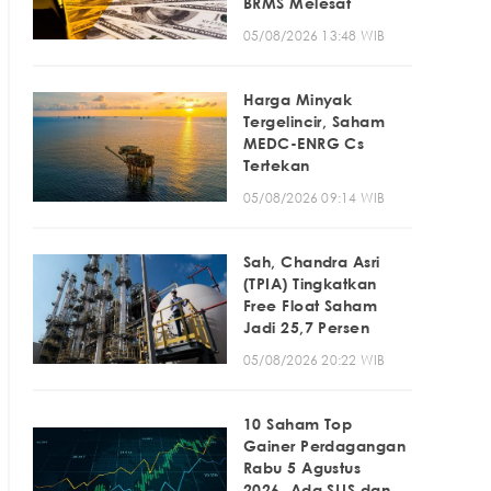
BRMS Melesat
05/08/2026 13:48 WIB
Harga Minyak
Tergelincir, Saham
MEDC-ENRG Cs
Tertekan
05/08/2026 09:14 WIB
Sah, Chandra Asri
(TPIA) Tingkatkan
Free Float Saham
Jadi 25,7 Persen
05/08/2026 20:22 WIB
10 Saham Top
Gainer Perdagangan
Rabu 5 Agustus
2026, Ada SLIS dan