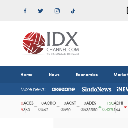
Home
News
Economics
Marke
More news:
ACES
ACRO
ACST
ADES
ADHI
20
0
0
0
150
0.78%
0%
0%
0%
0.42%
0.6
360
62
90
35550
164