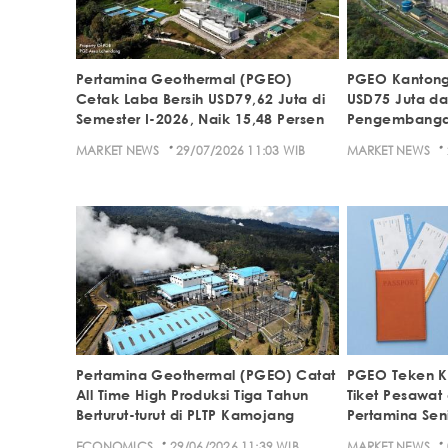
Pertamina Geothermal (PGEO)
PGEO Kantongi
Cetak Laba Bersih USD79,62 Juta di
USD75 Juta da
Semester I-2026, Naik 15,48 Persen
Pengembangan
·
·
MARKET NEWS
29/07/2026 11:03 WIB
MARKET NEWS
Pertamina Geothermal (PGEO) Catat
PGEO Teken K
All Time High Produksi Tiga Tahun
Tiket Pesawat
Berturut-turut di PLTP Kamojang
Pertamina Seni
·
·
ECONOMICS
29/06/2026 11:39 WIB
MARKET NEWS