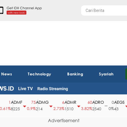
t News
Technology
Banking
Syariah
ADMF
ADMG
ADMR
ADRO
AEGS
1
75
6
60
0
1%
0.9%
2.73%
3.82%
0%
2.
8225
214
1510
2540
43
Advertisement