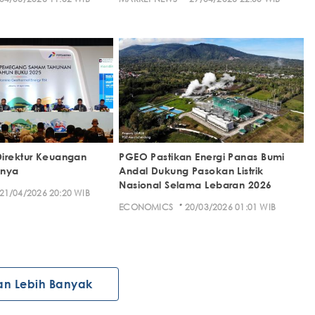
irektur Keuangan
PGEO Pastikan Energi Panas Bumi
knya
Andal Dukung Pasokan Listrik
Nasional Selama Lebaran 2026
21/04/2026 20:20 WIB
·
ECONOMICS
20/03/2026 01:01 WIB
an Lebih Banyak