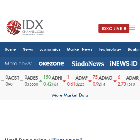
Home
News
Economics
Market News
Technology
Banki
More news:
0
0
150
1
75
6
ACST
ADES
ADHI
ADMF
ADMG
ADMR
0
0
0.42
0.61
0.9
2.73
90
35550
164
8225
214
1510
More Market Data