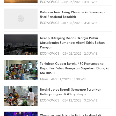
·
ECONOMICS
30/05/2023 03:53 WIB
Ratusan Turis Asing Plesiran ke Sumenep
Usai Pandemi Berakhir
·
ECONOMICS
01/03/2023 14:41 WIB
Kerap Diterjang Badai, Warga Pulau
Masalembu Sumenep Alami Krisis Bahan
Pangan
·
ECONOMICS
28/02/2023 12:35 WIB
Tertahan Cuaca Buruk, 490 Penumpang
Kapal ke Pulau Kangean-Sapeken Diangkut
KM DBS III
·
News
07/01/2023 07:30 WIB
Begini Jurus Bupati Sumenep Turunkan
Ketimpangan di Wilayahnya
·
ECONOMICS
28/12/2022 13:28 WIB
Warna-warni Jakarta Lights Festival di