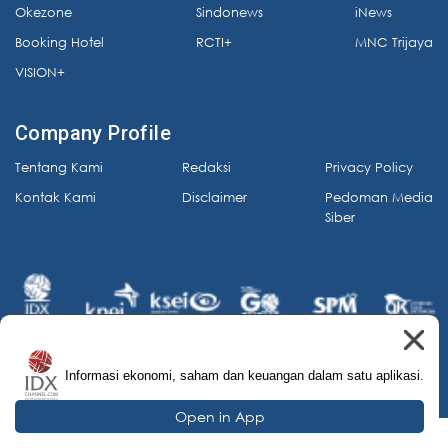
Okezone
Sindonews
iNews
Booking Hotel
RCTI+
MNC Trijaya
VISION+
Company Profile
Tentang Kami
Redaksi
Privacy Policy
Kontak Kami
Disclaimer
Pedoman Media
Siber
Informasi ekonomi, saham dan keuangan dalam satu aplikasi.
© 2026 IDX Channel. All Rights Reserved.
Open in App