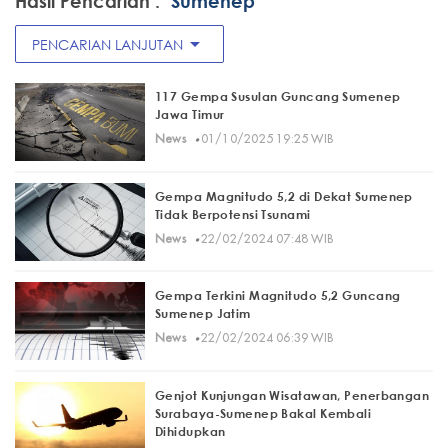
Hasil Pencarian :
"Sumenep"
arrow_drop_down
PENCARIAN LANJUTAN
117 Gempa Susulan Guncang Sumenep
Jawa Timur
·
News
01/10/2025 19:25 WIB
Gempa Magnitudo 5,2 di Dekat Sumenep
Tidak Berpotensi Tsunami
·
News
22/02/2024 07:48 WIB
Gempa Terkini Magnitudo 5,2 Guncang
Sumenep Jatim
·
News
22/02/2024 06:39 WIB
Genjot Kunjungan Wisatawan, Penerbangan
Surabaya-Sumenep Bakal Kembali
Dihidupkan